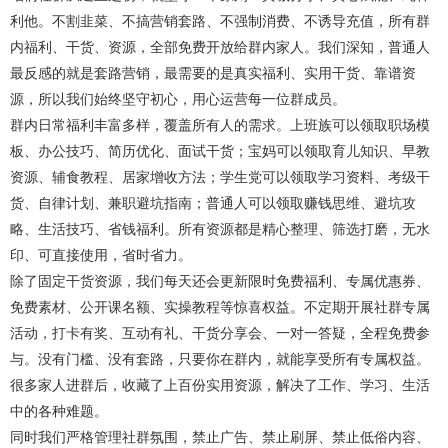
利他。不割韭菜、不搞营销套路、不强制消费、不诱导充值，所有群
内福利、干货、资源，全部免费开放给群内家人。我们深知，普通人
最反感的就是套路营销，最需要的是真实福利、实用干货、靠谱资
源，所以我们始终坚守初心，用心运营每一位群成员。
群内日常福利丰富多样，覆盖所有人的需求。上班族可以领取职场模
板、办公技巧、简历优化、面试干货；宝妈可以领取育儿知识、早教
资源、辅食教程、居家增收方法；学生党可以领取学习资料、考级干
货、自律计划、兼职避坑指南；普通人可以领取赚钱思维、避坑攻
略、生活技巧、省钱福利。所有资源都是精心整理、筛选打磨，无水
印、可直接使用，省时省力。
除了固定干货资源，我们每天还会更新限时免费福利、专属优惠券、
免费素材、公开课名额、实操教程等惊喜权益。不定期开展社群专属
活动，打卡有奖、互动有礼、干货分享会、一对一答疑，全程免费参
与。没有门槛、没有套路，只要你在群内，就能享受所有专属权益。
很多家人进群后，收藏了上百份实用资源，解决了工作、学习、生活
中的各种难题。
同时我们严格管理社群氛围，禁止广告、禁止刷屏、禁止低俗内容、