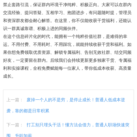
禁止套路引流，保证群内环境干净纯粹、积极正向。大家可以在群内
交流经验、提问答疑、互相学习、抱团进步，有问题随时提，管理员
和资深群友都会耐心解答。在这里，你不仅能收获干货福利，还能认
识一群真诚靠谱、积极上进的同频伙伴。
在这个信息碎片化的时代，能拥有一个纯粹价值社群，是难得的幸
运。不用付费、不用耗时、不用踩坑，就能持续收获干货和福利。如
果你想免费领取优质资源、解锁专属福利、告别无效社群、结交同频
好友，一定要留在群内。后续我们会持续更新更多独家干货、专属福
利和实操课程，全程免费赋能每一位家人，带你低成本收获、高质量
成长。
上一篇：
废掉一个人的不是穷，是停止成长！普通人低成本逆
袭，靠的都是日常积累
下一篇：
打工别只埋头干活！懂方法会借力，普通人职场快速突
围、升职加薪