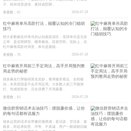
子、拆掉优质进张、废掉成型牌...
2026-07-29
查看数：65
红中麻将单吊高阶打法，颠覆认知的冷门稳胡
技巧
绝大多数麻友对单吊的认知都是误区：觉得单吊是无奈
之举、是劣势牌型、概率极低、容易空听。实际上，在
红中麻将高阶对局里，单吊是最隐...
2026-07-29
查看数：70
红中麻将开局前三手定局法，高手开局预判整
局走势的秘密
很多麻友打牌输得莫名其妙，整局被牵着走、全程被
动，本质原因是不会开局定局。大多数人前三手随便
打、凭感觉取舍，完全浪费了开局最重...
2026-07-29
查看数：63
微信群营销话术去油技巧：摆脱廉价感，让你
的每句话都有说服力
很多运营的话术自带廉价微商感：套话多、空话多、套
路多，听起来刻意、浮夸、不真诚，用户一眼就能识破