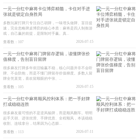
一元一分红中麻将卡位博弈精髓，卡住对手进
张就是锁定自身胜局
多数玩家打牌只专注自己胡牌，一味埋头做牌、盲目提
速，完全忽略牌桌博弈的核心本质：麻将是四人制衡游
戏，自己赢的前提，是限制对手赢。真...
2026-07-15
查看数：107
一元一分红中麻将门牌留存逻辑，读懂牌张价
值梯度，告别盲目留牌
很多麻友打牌多年依旧输赢不稳，核心问题并非不会听
牌、不会防炮，而是不懂门牌留存价值梯度。多数人留
牌全凭直觉，喜欢留顺眼的中张、...
2026-07-15
查看数：105
一元一分红中麻将顺风控利体系：把一手好牌
打成稳稳连胜
很多麻友最可惜的不是逆风输牌，而是顺风翻车。明明
起手天胡、进张丝滑、手牌优质、全程顺风，本该稳稳
收割、连续拿分，结果因为心态膨...
2026-07-11
查看数：113