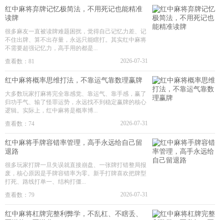
红中麻将弃牌记忆极简法，不用死记也能精准
读牌
很多麻友一直被读牌难题困扰，觉得自己记忆力差、记
不住出牌、算不出存量，永远只能瞎打。其实红中麻将
不需要超强记忆力，高手用的都是...
2026-07-31
查看数：81
红中麻将概率思维打法，不靠运气靠数理赢牌
大多数玩家打麻将完全靠感觉、靠运气、靠手感，赢了
归功手气、输了怪罪运势，永远找不到稳定赢牌的核心
逻辑。实际上，红中麻将是概率博...
2026-07-31
查看数：74
红中麻将手牌容错率管理，高手永远给自己留
退路
很多玩家打牌一旦失误就直接崩盘、一张牌打错整局报
废，核心原因是手牌容错率为零。新手打牌喜欢把牌型
打死、路线打单一、结构打僵...
2026-07-31
查看数：79
红中麻将杠牌完整利弊学，不乱杠、不瞎丢、