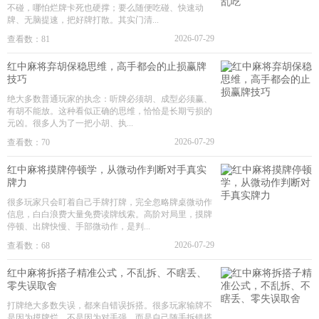
不碰，哪怕烂牌卡死也硬撑；要么随便吃碰、快速动
牌、无脑提速，把好牌打散。其实门清...
2026-07-29
查看数：81
红中麻将弃胡保稳思维，高手都会的止损赢牌
技巧
绝大多数普通玩家的执念：听牌必须胡、成型必须赢、
有胡不能放。这种看似正确的思维，恰恰是长期亏损的
元凶。很多人为了一把小胡、执...
2026-07-29
查看数：70
红中麻将摸牌停顿学，从微动作判断对手真实
牌力
很多玩家只会盯着自己手牌打牌，完全忽略牌桌微动作
信息，白白浪费大量免费读牌线索。高阶对局里，摸牌
停顿、出牌快慢、手部微动作，是判...
2026-07-29
查看数：68
红中麻将拆搭子精准公式，不乱拆、不瞎丢、
零失误取舍
打牌绝大多数失误，都来自错误拆搭。很多玩家输牌不
是因为摸牌烂、不是因为对手强，而是自己随手拆错搭