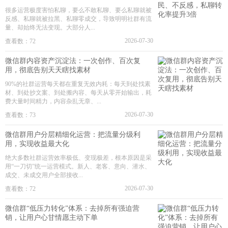
很多运营极度害怕私聊，要么不敢私聊、要么私聊就被
反感、私聊就被拉黑、私聊零成交，导致明明社群有流
量、却始终无法变现。大部分人...
2026-07-30
查看数：72
微信群内容资产沉淀法：一次创作、百次复
用，彻底告别天天瞎找素材
90%的社群运营每天都在重复无效内耗：每天到处找素
材、到处抄文案、到处搬内容、每天从零开始输出，耗
费大量时间精力，内容杂乱无章、...
2026-07-30
查看数：73
微信群用户分层精细化运营：把流量分级利
用，实现收益最大化
绝大多数社群运营效率极低、变现极差，根本原因是采
用“一刀切”统一运营模式。新人、老客、意向、潜水、
成交、未成交用户全部接收...
2026-07-30
查看数：72
微信群“低压力转化”体系：去掉所有强迫营
销，让用户心甘情愿主动下单