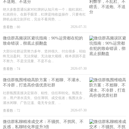
不送炮、不送分
绝大多数普通玩家对杠牌的认知只有一个：能杠就杠、
杠就得分。在新手眼里，杠牌是纯收益操作，只要有杠
牌机会就立刻开杠，完全不看局势、...
2026-07-31
查看数：80
微信群高频误区避坑指南：90%运营都在犯的
致命错误，彻底止损翻盘
大部分社群运营努力多年、坚持很久、付出很多，却始
终无法盈利、无法突破、无法做大规模，根本原因不是
不努力、不是没流量、不是不会...
2026-07-30
查看数：74
微信群氛围维稳高阶方案：不尬聊、不灌水、
不冷群，打造高价值优质社群
社群氛围直接决定留存、粘性、信任和转化。氛围太
冷，用户潜水流失、信任薄弱、成交低迷；氛围太杂，
灌水闲聊、广告泛滥、毫无专业度、...
2026-07-30
查看数：72
微信群私聊精准成交术：不骚扰、不扰民、不
反感，私聊转化率提升3倍