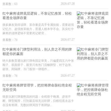
2026-07-28
查看数：63
红中麻将读牌底层逻辑，不靠记忆推算，轻松
看透全场牌存量
很多麻友觉得读牌、算存量是高手专属技能，需要超强
记忆力、超强推算能力，普通人根本学不会。其实红中
麻将的读牌逻辑不需要死记硬背...
2026-07-27
查看数：70
红中麻将冷门牌型利用法，别人弃之不用的牌
都是你的赢面
绝大多数普通玩家打牌有固定审美，只偏爱四五六中张
顺子、双面搭子，眼里只有热门流畅牌型，对于边张、
嵌张、间隔牌、冷门孤张一律视作...
2026-07-27
查看数：76
红中麻将将牌管理学，把控将牌命脉杜绝全程
无听空局
很多玩家打牌最憋屈的问题：全程搭子饱满、进张不
断、牌型顺滑，打到最后却无法听牌，归根结底永远卡
在没有将牌。无数好牌局毁于将牌缺...