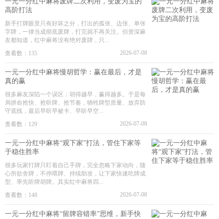
一元一分红中麻将废牌二次利用，变废为宝的
高阶打法
新手打牌眼里只有好坏之分，打出的孤张、边张、单张
字牌，一律当成彻底废牌，打完就不再关注。但资深麻
友都知道，红中麻将没有绝对废牌，只...
2026-07-08
查看数：135
一元一分红中麻将慢胡哲学：赢在最后，才是
真的赢
很多麻友深陷一个误区：胡得越早，赢得越多。于是每
局拼命抢快、抢听牌、抢节奏，牺牲牌型质量、放弃防
守底线，最后早听早被卡、早听早空...
2026-07-08
查看数：129
一元一分红中麻将“观下家”打法，管住下家等
于稳住胜率
很多玩家打牌只盯着自己手牌，完全忽略下家动向，随
心所欲舍牌，不停喂牌、持续助攻，让下家快速吃牌成
型、率先听牌胡牌。其实红中麻将四...
2026-07-08
查看数：148
一元一分红中麻将“留牌容错率”思维，新手快