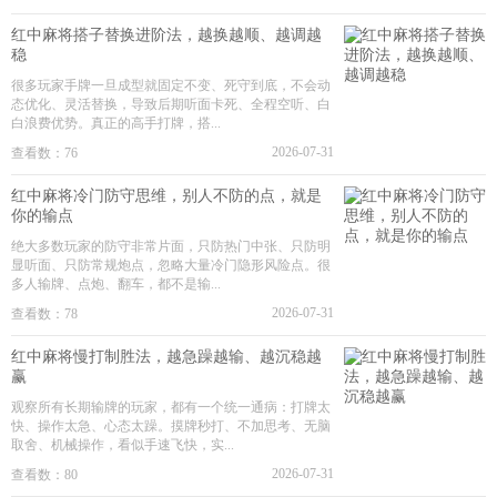
红中麻将搭子替换进阶法，越换越顺、越调越
稳
很多玩家手牌一旦成型就固定不变、死守到底，不会动
态优化、灵活替换，导致后期听面卡死、全程空听、白
白浪费优势。真正的高手打牌，搭...
2026-07-31
查看数：76
红中麻将冷门防守思维，别人不防的点，就是
你的输点
绝大多数玩家的防守非常片面，只防热门中张、只防明
显听面、只防常规炮点，忽略大量冷门隐形风险点。很
多人输牌、点炮、翻车，都不是输...
2026-07-31
查看数：78
红中麻将慢打制胜法，越急躁越输、越沉稳越
赢
观察所有长期输牌的玩家，都有一个统一通病：打牌太
快、操作太急、心态太躁。摸牌秒打、不加思考、无脑
取舍、机械操作，看似手速飞快，实...
2026-07-31
查看数：80