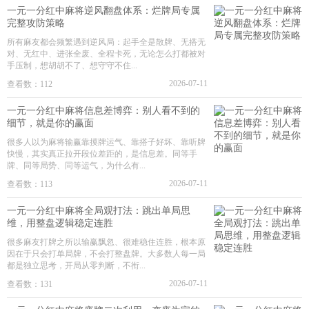
一元一分红中麻将逆风翻盘体系：烂牌局专属
完整攻防策略
所有麻友都会频繁遇到逆风局：起手全是散牌、无搭无
对、无红中、进张全废、全程卡死，无论怎么打都被对
手压制，想胡胡不了、想守守不住...
2026-07-11
查看数：112
一元一分红中麻将信息差博弈：别人看不到的
细节，就是你的赢面
很多人以为麻将输赢靠摸牌运气、靠搭子好坏、靠听牌
快慢，其实真正拉开段位差距的，是信息差。同等手
牌、同等局势、同等运气，为什么有...
2026-07-11
查看数：113
一元一分红中麻将全局观打法：跳出单局思
维，用整盘逻辑稳定连胜
很多麻友打牌之所以输赢飘忽、很难稳住连胜，根本原
因在于只会打单局牌，不会打整盘牌。大多数人每一局
都是独立思考，开局从零判断，不衔...
2026-07-11
查看数：131