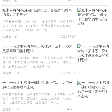
2026-07-27
查看数：66
红中麻将“不吃不碰”极简打法，低操作高胜率
的懒人高阶思维
很多麻友一直陷入一个误区：打牌想要赢，就必须多吃
多碰、快速提速、积极操作。于是每局不管牌型好坏、
不管局势利弊，只要能吃就吃、能...
2026-07-27
查看数：65
一元一分红中麻将舍牌止损体系，及时止损才
是最高级的盈利思维
长期打牌亏损的玩家，都有一个共同致命短板：不懂舍
牌止损。明明手牌已经彻底卡死、进张全无、牌型无
望，还依旧固执死守、盲目硬做、强...
2026-07-15
查看数：103
一元一分红中麻将一进听精细化打法，临门一
脚决定最终胜率上限
很多麻友的通病：前期牌型梳理流畅、进张顺畅、节奏
完美，偏偏卡在一进听阶段，迟迟无法摸进、无法听
牌，大好优势白白浪费，最后被对手抢先...
2026-07-15
查看数：106