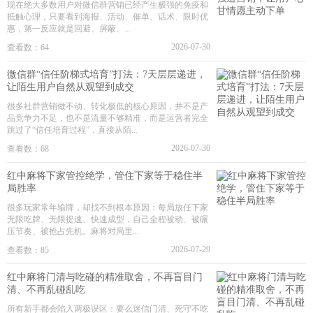
现在绝大多数用户对微信群营销已经产生极强的免疫和
抵触心理，只要看到海报、活动、催单、话术、限时优
惠，第一反应就是回避、屏蔽、...
2026-07-30
查看数：64
微信群“信任阶梯式培育”打法：7天层层递进，
让陌生用户自然从观望到成交
很多社群营销做不动、转化极低的核心原因，并不是产
品竞争力不足，也不是流量不够精准，而是运营者完全
跳过了“信任培育过程”，直接从陌...
2026-07-30
查看数：68
红中麻将下家管控绝学，管住下家等于稳住半
局胜率
很多玩家常年输牌，却找不到根本原因：每局放任下家
无限吃牌、无限提速、快速成型，自己全程被动、被碾
压节奏、被抢占先机。麻将对局里...
2026-07-29
查看数：85
红中麻将门清与吃碰的精准取舍，不再盲目门
清、不再乱碰乱吃
所有新手都会陷入两极误区：要么迷信门清、死守不吃