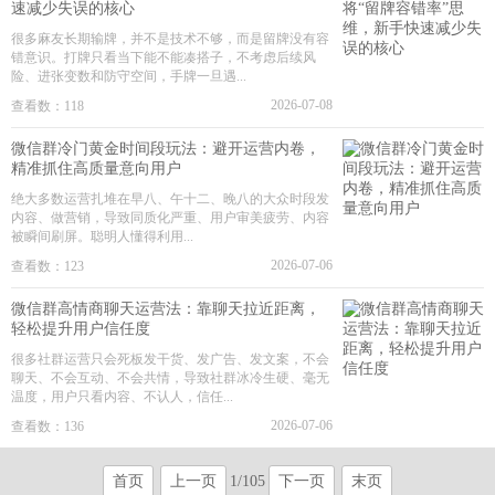
速减少失误的核心
很多麻友长期输牌，并不是技术不够，而是留牌没有容
错意识。打牌只看当下能不能凑搭子，不考虑后续风
险、进张变数和防守空间，手牌一旦遇...
2026-07-08
查看数：118
微信群冷门黄金时间段玩法：避开运营内卷，
精准抓住高质量意向用户
绝大多数运营扎堆在早八、午十二、晚八的大众时段发
内容、做营销，导致同质化严重、用户审美疲劳、内容
被瞬间刷屏。聪明人懂得利用...
2026-07-06
查看数：123
微信群高情商聊天运营法：靠聊天拉近距离，
轻松提升用户信任度
很多社群运营只会死板发干货、发广告、发文案，不会
聊天、不会互动、不会共情，导致社群冰冷生硬、毫无
温度，用户只看内容、不认人，信任...
2026-07-06
查看数：136
首页
上一页
1/105
下一页
末页