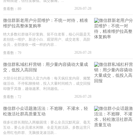
营销痕迹，信任度极低、成交极难。...
2026-07-28
查看数：89
微信群新老用户分层维护：不统一对待，精准
维护拉高整体复购率
绝大多数社群做不好复购、留不住老客，核心问题是无
差别统一维护。新进小白、观望用户、成交老客、高阶
会员，全部接收一模一样的内容...
2026-07-28
查看数：79
微信群私域杠杆营销：用少量内容撬动大量成
交，低投入高回报
大部分社群运营陷入蛮力内卷：每天疯狂发内容、频繁
做活动、不停私聊推销，投入大量时间精力，成交回报
却微乎其微，越做越累、利润越低。...
2026-07-28
查看数：72
微信群小众话题激活法：不尬聊、不灌水，轻
松激活社群高质量互动
很多社群长期陷入两极困境：要么全员沉默死寂、毫无
互动，要么全员灌水闲聊、全是无效活跃。多数运营只
会用红包炸群、无脑接龙凑活跃...