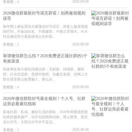
2026-08-08
查看数：4
2026微信群最新封号谣言辟谣！别再被假规则
误导
每年网上都会流传大量微信封号谣言，很多人被虚假规
则吓到，不敢加好友、不敢建群、不敢正常聊天。今天
结合微信官方最新辟谣公告和真...
2026-08-08
查看数：5
靠谱微信群怎么找？2026免费进正规社群的5个
有效渠道
很多网友每天都在找微信群：宝妈群、同城群、兼职
群、行业交流群、货源对接群、兴趣交友群。但网上大
部分渠道要么收费骗人、要么全...
2026-08-08
查看数：4
2026年微信群防封号最全规则！个人号、社群
运营必看避坑指南
多做社群、私域、兼职引流的朋友，2026年明显感觉微
信风控越来越严，动不动就限制功能、禁止群发、甚至
永久封号。大部分封号并不是运...
2026-08-08
查看数：5