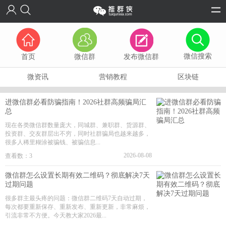
微信搜索
首页
微信群
发布微信群
微资讯
营销教程
区块链
进微信群必看防骗指南！2026社群高频骗局汇
总
现在各类微信群数量庞大，同城群、兼职群、货源群、
投资群、交友群层出不穷，同时社群骗局也越来越多，
很多人稀里糊涂被骗钱、被骗信息...
2026-08-08
查看数：3
微信群怎么设置长期有效二维码？彻底解决7天
过期问题
很多群主最头疼的问题：微信群二维码7天自动过期，
每次都要重新保存、重新发布、重新更新，非常麻烦，
引流非常不方便。今天教大家2026最...