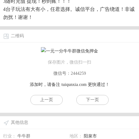
3随时充值 提现！秒到账！！！
4台子玩法有大有小，任君选择。诚信平台，广告绕道！非诚
勿扰！谢谢！
二维码
保存图片，微信扫一扫
微信号：2444259
添加时，请备注
tuiqunxia.com
更快通过！
上一页
下一页
其他信息
行业：
牛牛群
地区：
阳泉市