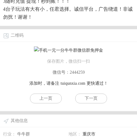
3随时充值 提现！秒到账！！！
4台子玩法有大有小，任君选择。诚信平台，广告绕道！非诚
勿扰！谢谢！
二维码
保存图片，微信扫一扫
微信号：2444259
添加时，请备注
tuiqunxia.com
更快通过！
上一页
下一页
其他信息
行业：
牛牛群
地区：
重庆市