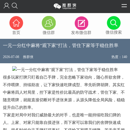
微信搜索
首页
微信群
发布微信群
一元一分红中麻将“观下家”打法，管住下家等于稳住胜率
2026-07-08
推群侠
热度：140
很多玩家打牌只盯着自己手牌，完全忽略下家动向，随心所欲舍牌，
不停喂牌、持续助攻，让下家快速吃牌成型、率先听牌胡牌。其实红
中麻将四人对局里，控下家是性价比最高的防守战术，管住下家、不
随意喂牌，就能直接切断对手进张来源，从源头降低全局风险，稳稳
提升自己的胜率。
下家是对局中对我们威胁最大的对手，也是唯一能持续吃我们牌的
人。上家、对家只能靠自摸进张，而下家可以靠我们的舍牌快速成