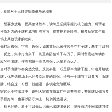
够，想要少放炮、提高整体胜率，读牌是必须掌握的核心能力。所谓读
，推断对方的手牌构成与听牌方向，提前规避危险牌。很多玩家常年输
略场上其他玩家的动向。
优先打出孤张、字牌、边张，如果某位玩家连续舍弃万子牌，基本可以判
子；反之，集中打出条子，则重点防范筒子与万子。同时留意碰牌动作，
对应的中张牌、连牌都属于高危牌张，尽量避而远之。
。当对手出牌节奏突然变慢、反复斟酌，或是原本出牌干脆，中途开始犹
生牌，优先选择场上已经多次出现的熟张。还有一个细节可以参考：听牌
生牌，结合这一习惯，就能进一步锁定危险区域。
玩家迟迟不打出红中，说明大家都在依靠红中调整牌型，整体牌型偏向复
己手握好牌，也要以防守为主，切勿贸然进攻。
察、积累经验。新手可以先从记录已出牌张做起，慢慢总结不同出牌习惯