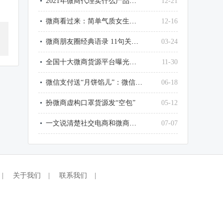
2021年微商代理卖什么产品最赚钱？
12-21
微商看过来：简单气质女生微信网名大全
12-16
微商朋友圈经典语录 11句关于微商的经典句子
03-24
全国十大微商货源平台曝光了，最大的竟然是它
11-30
微信支付送“月饼馅儿”：微信这样提现，不用1毛钱手续费
06-18
扮微商虚构口罩货源发“空包”
05-12
一文说清楚社交电商和微商和传销的区别
07-07
|
关于我们
|
联系我们
|