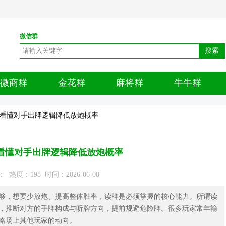
微信群
搜索
微商群
金花群
麻将群
牛牛群
，看懂对手出牌逻辑降低放炮概率
看懂对手出牌逻辑降低放炮概率
热度：198 时间：2026-06-08
够，想要少放炮、提高整体胜率，读牌是必须掌握的核心能力。所谓读
，推断对方的手牌构成与听牌方向，提前规避危险牌。很多玩家常年输
略场上其他玩家的动向。