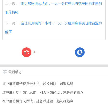
上一篇：
雨天居家惬意消遣，一元一分红中麻将抚平阴雨带来的
低落情绪
下一篇：
合理利用晚间一小时，一元一分红中麻将实现睡前温和
解压
0
最新动态
红中麻将搭子替换进阶法，越换越顺、越调越稳
红中麻将冷门防守思维，别人不防的点，就是你的输点
红中麻将慢打制胜法，越急躁越输、越沉稳越赢