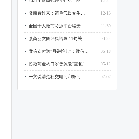
2021年微商代理卖什么产品最赚钱？
12-21
微商看过来：简单气质女生微信网名大全
12-16
全国十大微商货源平台曝光了，最大的竟然是它
11-30
微商朋友圈经典语录 11句关于微商的经典句子
03-24
微信支付送“月饼馅儿”：微信这样提现，不用1毛钱手续费
06-18
扮微商虚构口罩货源发“空包”
05-12
一文说清楚社交电商和微商和传销的区别
07-07