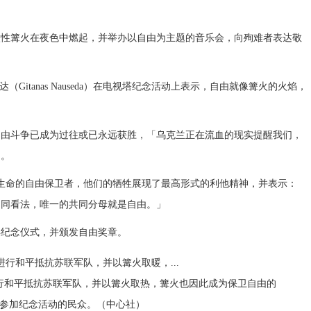
徵性篝火在夜色中燃起，并举办以自由为主题的音乐会，向殉难者表达敬
itanas Nauseda）在电视塔纪念活动上表示，自由就像篝火的火焰，
自由斗争已成为过往或已永远获胜，「
乌克兰
正在流血的现实提醒我们，
」。
出生命的自由保卫者，他们的牺牲展现了最高形式的利他精神，并表示：
不同看法，唯一的共同分母就是自由。」
年纪念仪式，并颁发自由奖章。
进行和平抵抗苏联军队，并以篝火取热，篝火也因此成为保卫自由的
参加纪念活动的民众。（中心社）