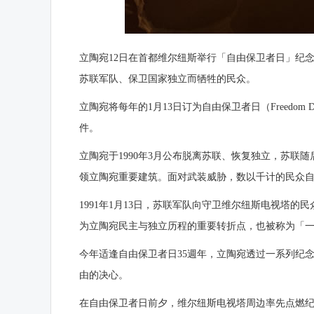
立陶宛
12日在首都维尔纽斯举行「自由保卫者日」纪念
苏联军队、保卫国家独立而牺牲的民众。
立陶宛将每年的1月13日订为自由保卫者日（Freedom D
件。
立陶宛于1990年3月公布脱离苏联、恢复独立，苏联随
领立陶宛重要建筑。面对武装威胁，数以千计的民众
1991年1月13日，苏联军队向守卫维尔纽斯电视塔
为立陶宛民主与独立历程的重要转折点，也被称为「
今年适逢自由保卫者日35週年，立陶宛透过一系列纪
由的决心。
在自由保卫者日前夕，维尔纽斯电视塔周边率先点燃纪