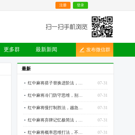
注册
登录
更多群
最新新闻
发布微信群
最新
红中麻将搭子替换进阶法，越换越顺、越调越稳
07-31
红中麻将冷门防守思维，别人不防的点，就是你的输点
07-31
红中麻将慢打制胜法，越急躁越输、越沉稳越赢
07-31
红中麻将弃牌记忆极简法，不用死记也能精准读牌
07-31
红中麻将概率思维打法，不靠运气靠数理赢牌
07-31