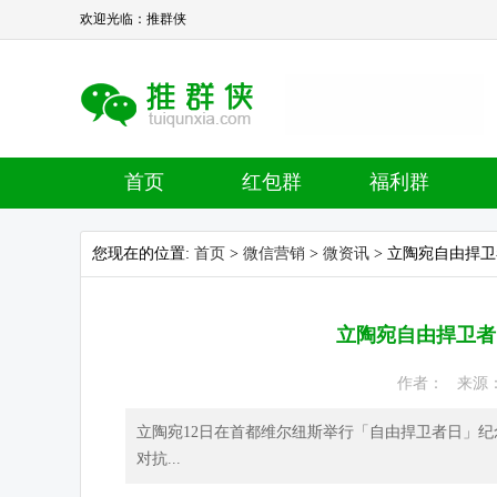
欢迎光临：推群侠
首页
红包群
福利群
您现在的位置:
首页
>
微信营销
>
微资讯
> 立陶宛自由捍
立陶宛自由捍卫者
作者： 来源： 热
立陶宛12日在首都维尔纽斯举行「自由捍卫者日」纪念
对抗...