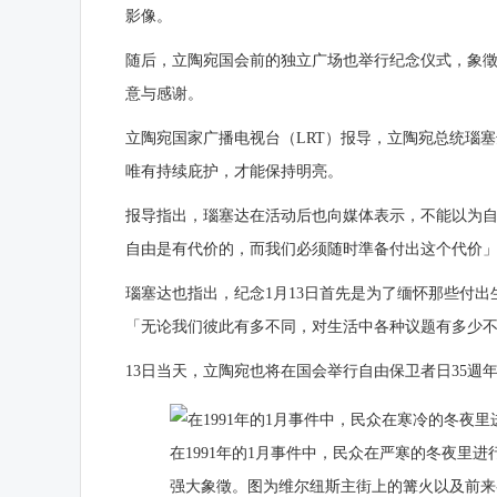
影像。
随后，立陶宛国会前的独立广场也举行纪念仪式，象
意与感谢。
立陶宛国家广播电视台（LRT）报导，立陶宛总统瑙塞达（G
唯有持续庇护，才能保持明亮。
报导指出，瑙塞达在活动后也向媒体表示，不能以为
自由是有代价的，而我们必须随时準备付出这个代价
瑙塞达也指出，纪念1月13日首先是为了缅怀那些付
「无论我们彼此有多不同，对生活中各种议题有多少
13日当天，立陶宛也将在国会举行自由保卫者日35週
在1991年的1月事件中，民众在严寒的冬夜里
强大象徵。图为维尔纽斯主街上的篝火以及前来