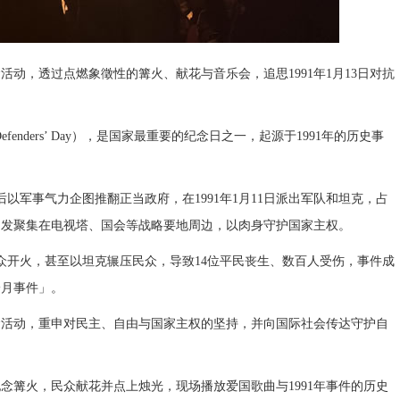
活动，透过点燃象徵性的篝火、献花与音乐会，追思1991年1月13日对抗
efenders’ Day），是国家最重要的纪念日之一，起源于1991年的历史事
后以军事气力企图推翻正当政府，在1991年1月11日派出军队和坦克，占
自发聚集在电视塔、国会等战略要地周边，以肉身守护国家主权。
的民众开火，甚至以坦克辗压民众，导致14位平民丧生、数百人受伤，事件成
一月事件」。
念活动，重申对民主、自由与国家主权的坚持，并向国际社会传达守护自
念篝火，民众献花并点上烛光，现场播放爱国歌曲与1991年事件的历史