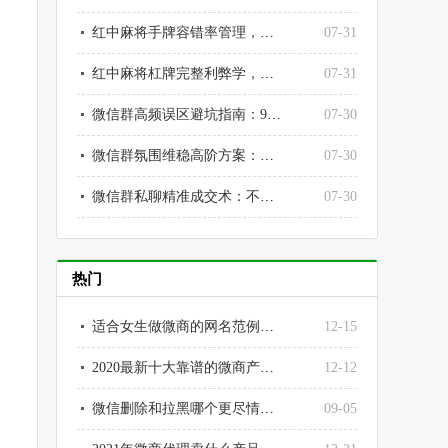
红中麻将手牌容错率管理，高手永远给自己留退路
07-31
红中麻将杠牌完整利弊学，不乱杠、不瞎丢、不送炮、不送分
07-31
微信群高频误区避坑指南：90%运营都在犯的致命错误，彻底止损翻盘
07-30
微信群氛围维稳高阶方案：不尬聊、不灌水、不冷群，打造高价值优质社群
07-30
微信群私聊精准成交术：不骚扰、不扰民、不反感，私聊转化率提升3倍
07-30
热门
适合女生做微商的网名范例大全
12-15
2020最新十大靠谱的微商产品排行榜
12-12
微信删除和拉黑哪个更尽情？为什么？微信拉黑和删除好友的区别
09-05