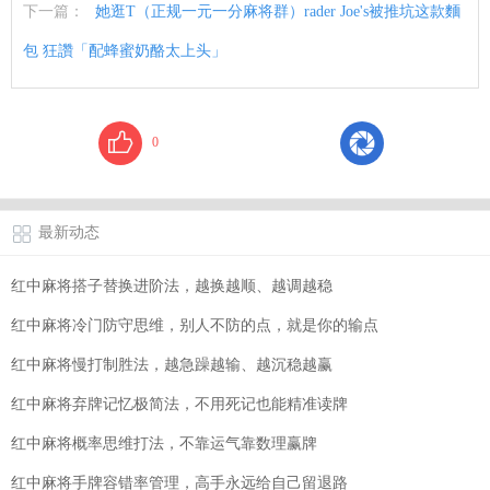
下一篇：
她逛T（正规一元一分麻将群）rader Joe's被推坑这款麵
包 狂讚「配蜂蜜奶酪太上头」
0
最新动态
红中麻将搭子替换进阶法，越换越顺、越调越稳
红中麻将冷门防守思维，别人不防的点，就是你的输点
红中麻将慢打制胜法，越急躁越输、越沉稳越赢
红中麻将弃牌记忆极简法，不用死记也能精准读牌
红中麻将概率思维打法，不靠运气靠数理赢牌
红中麻将手牌容错率管理，高手永远给自己留退路