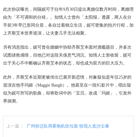
此次协议曝光，间隔妮可于往年9月30日提出离婚仅数月时间，离婚理
由为「不可调和的分歧」。知情人士曾向「太阳报」透露，两人在分
手前3年早已形同分居，各自过着独立生活，妮可密集的拍片行程，加
上齐斯艾本世界巡演，让夫妻几乎无法相聚。
另有消息指出，妮可曾在婚姻中协助齐斯艾本面对酒瘾题目，并多次
试图拯救感情，但他已对这段关係意气消沉。知情人士形收留，妮可
出于关心不中断确认齐斯艾本的状态，却也成为双方的巨大压力。
此外，齐斯艾本近期更被传出已展开新恋情，对象疑似是年仅25岁的
巡演吉他手玛姬（Maggie Baugh）。他甚至在一段IG影片中，唱出疑
似为妮可所写的歌曲，却将歌词中的「宝贝」改成「玛姬」，引发外
界揣测。
上一篇：
广州拆迁队用雾炮机吹垃圾 惊现人造沙尘暴