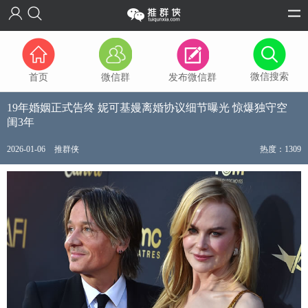
微信搜索
首页
微信群
发布微信群
19年婚姻正式告终 妮可基嫚离婚协议细节曝光 惊爆独守空
闺3年
2026-01-06
推群侠
热度：1309