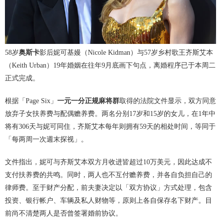
58岁
奥斯卡
影后妮可基嫚（Nicole Kidman）与57岁乡村歌王齐斯艾本
（Keith Urban）19年婚姻在往年9月底画下句点，离婚程序已于本周二
正式完成。
根据「Page Six」
一元一分正规麻将群
取得的法院文件显示，双方同意
放弃子女扶养费与配偶赡养费。两名分别17岁和15岁的女儿，在1年中
将有306天与妮可同住，齐斯艾本每年则拥有59天的相处时间，等同于
「每两周一次週末探视」。
文件指出，妮可与齐斯艾本双方月收进皆超过10万美元，因此达成不
支付扶养费的共鸣。同时，两人也不互付赡养费，并各自负担自己的
律师费。至于财产分配，前夫妻决定以「双方协议」方式处理，包含
投资、银行帐户、车辆及私人财物等，原则上各自保存名下财产。目
前尚不清楚两人是否曾签署婚前协议。