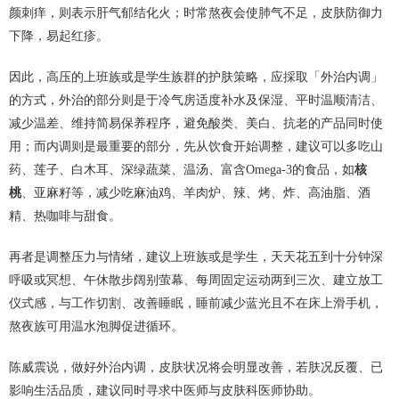
颜刺痒，则表示肝气郁结化火；时常熬夜会使肺气不足，皮肤防御力
下降，易起红疹。
因此，高压的上班族或是学生族群的护肤策略，应採取「外治内调」
的方式，外治的部分则是于冷气房适度补水及保湿、平时温顺清洁、
减少温差、维持简易保养程序，避免酸类、美白、抗老的产品同时使
用；而内调则是最重要的部分，先从饮食开始调整，建议可以多吃山
药、莲子、白木耳、深绿蔬菜、温汤、富含Omega-3的食品，如
核
桃
、亚麻籽等，减少吃麻油鸡、羊肉炉、辣、烤、炸、高油脂、酒
精、热咖啡与甜食。
再者是调整压力与情绪，建议上班族或是学生，天天花五到十分钟深
呼吸或冥想、午休散步阔别萤幕、每周固定运动两到三次、建立放工
仪式感，与工作切割、改善睡眠，睡前减少蓝光且不在床上滑手机，
熬夜族可用温水泡脚促进循环。
陈威震说，做好外治内调，皮肤状况将会明显改善，若肤况反覆、已
影响生活品质，建议同时寻求中医师与皮肤科医师协助。