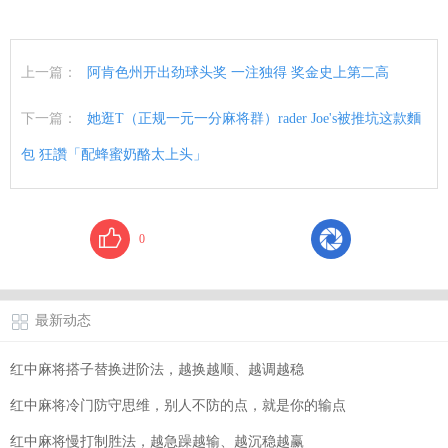
上一篇：
阿肯色州开出劲球头奖 一注独得 奖金史上第二高
下一篇：
她逛T（正规一元一分麻将群）rader Joe's被推坑这款麵
包 狂讚「配蜂蜜奶酪太上头」
0
最新动态
红中麻将搭子替换进阶法，越换越顺、越调越稳
红中麻将冷门防守思维，别人不防的点，就是你的输点
红中麻将慢打制胜法，越急躁越输、越沉稳越赢