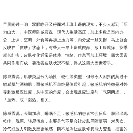
早晨闹钟一响，双眼睁开又得面对上班上课的现实，不少人感到「压
力山大」。中医师陈威震说，现代人生活高压，加上多数是室内办
公、上课，空调、外食等再加上压力等，内分泌一旦失衡，马上就会
反映在「皮肤」状态上，有些人一早上班就酡颜、放工脸就痒、换季
就长红疹，皮肤变化通常是体质、情绪、作息再加上环境，四大因素
共同作用而成，要改善皮肤状况不稳，得从这四大因素着手。
陈威震说，肌肤类型分为油性、乾性等类型，但最令人困扰的莫过于
敏感肌与酒糟肌，而敏感肌不单纯是体质引起，敏感肌的特徵是对外
界刺激反应过度，从中医的角度，会出现反应过度与「气阴两虚」、
「血热」或「湿热」相关。
陈威震说，长期加班、睡眠不足，敏感肌的患者常会反应，脸部出现
乾痒、脱屑、轻易倦怠，主要是气不足会让皮肤屏障薄弱，对风吹、
冷气或压力刺激反应更敏感，阴不足则让皮肤修复能力变差，损害的