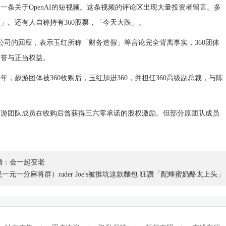
一条关于OpenAI的短视频。这条视频的评论区出现大量投资者留言。多
」。还有人自称持有360股票，「今天大跌」。
0公司的回应，表示玉红所称「财务造假」等言论完全背离事实，360团体
声誉与正当权益。
年，趣游团体被360收购后，玉红加进360，并担任360高级副总裁，与陈
趣游团队成员在收购后曾获得三六零承诺的股权激励。但部分原团队成员
婚：会一起变老
一元一分麻将群）rader Joe's被推坑这款麵包 狂讚「配蜂蜜奶酪太上头」