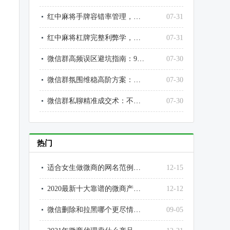
红中麻将手牌容错率管理，高手永远给自己留退路
07-31
红中麻将杠牌完整利弊学，不乱杠、不瞎丢、不送炮、不送分
07-31
微信群高频误区避坑指南：90%运营都在犯的致命错误，彻底止损翻盘
07-30
微信群氛围维稳高阶方案：不尬聊、不灌水、不冷群，打造高价值优质社群
07-30
微信群私聊精准成交术：不骚扰、不扰民、不反感，私聊转化率提升3倍
07-30
热门
适合女生做微商的网名范例大全
12-15
2020最新十大靠谱的微商产品排行榜
12-12
微信删除和拉黑哪个更尽情？为什么？微信拉黑和删除好友的区别
09-05