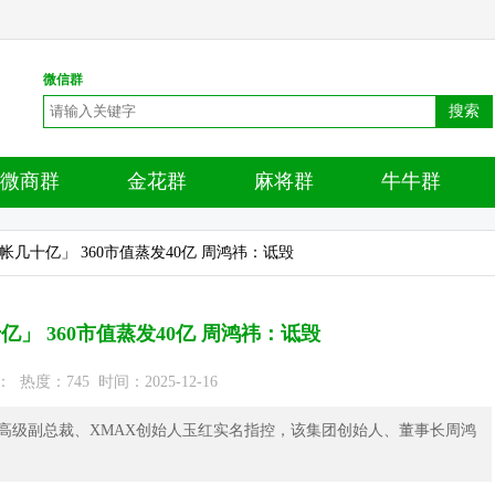
微信群
搜索
微商群
金花群
麻将群
牛牛群
帐几十亿」 360市值蒸发40亿 周鸿祎：诋毁
」 360市值蒸发40亿 周鸿祎：诋毁
热度：745 时间：2025-12-16
60高级副总裁、XMAX创始人玉红实名指控，该集团创始人、董事长周鸿