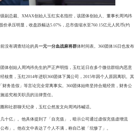
0高级副总裁、XMAX创始人玉红实名指控，该团体创始人、董事长周鸿祎
承压明显，收盘跌幅达5.07%，总市值缩水至760.15亿元人民币(约
目前没有调查结论的具
一元一分血战麻将群
体时间表。360团体16日也发布
360团体创始人周鸿祎先生的严正声明指，玉红近日在多个
微信
群组内恶意
查，玉红2014年进职360团体下属公司，2015年因个人原因离职。其
「财务造假」等言论完全背离事实。360团体始终坚持合规经营，财务公
措施追究相关职员的法律责任。
友圈和社群聊天纪录，玉红公然发文向周鸿祎喊话。
少几十亿」。他具体提到了「自充值」，暗示公司通过虚假充值虚增流
网公布」。他在文中表达了个人不满，称自己被「坑惨了」。