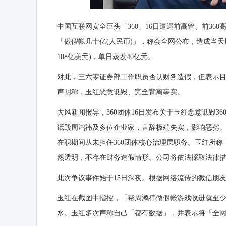
中国互联网安全巨头「360」16日遭遇前高管、前36
「做假帐几十亿(人民币)」，称会全网公布，造成当天股价
108亿美元)，单日蒸发40亿元。
对此，三六零证券部工作职员否认财务造假，但表示
声明称，玉红恶意诋毁、完全背离事实。
大风新闻报导，360团体16日发布关于玉红恶意诋毁
诋毁周鸿祎及多位企业家，言辞极端失实，影响恶劣。经核
在职期间从未担任360团体核心治理层职务。玉红所称
然透明，不存在财务造假情形。公司将依法採取法律
此次争议事件始于15日深夜。根据网络流传的微信朋
玉红在截图中指控，「帮周鸿祎做假帐游戏收进就至
水。玉红多次声称自己「都有数据」，并表示将「全