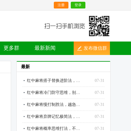
注册
登录
更多群
最新新闻
发布微信群
最新
红中麻将搭子替换进阶法，越换越顺、越调越稳
07-31
红中麻将冷门防守思维，别人不防的点，就是你的输点
07-31
红中麻将慢打制胜法，越急躁越输、越沉稳越赢
07-31
红中麻将弃牌记忆极简法，不用死记也能精准读牌
07-31
红中麻将概率思维打法，不靠运气靠数理赢牌
07-31