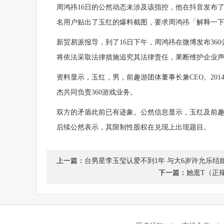
周鸿祎16日的公然动态未涉及该指控，他在
抖音
发布了
名用户贴出了玉红的爆料截图，要求周鸿祎「解释一下
新贸易派报导，到了16日下午，周鸿祎在
微博
发布36
将依法采取法律措施追究其法律责任，果断维护企业
资料显示，玉红，男，前趣游团体董事长兼CEO。2014
杰共同负责360游戏业务。
双方的矛盾此前已有迹象。公然信息显示，玉红及前
后续公然表示，其限制性股权在兑现上出现题目。
上一篇：
台男星李玉玺认爱不到1年 与大6岁许允乐结
下一篇：
她逛T（正规