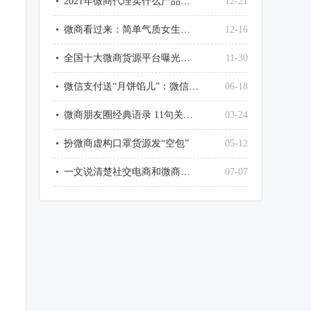
2021年微商代理卖什么产品最赚钱？
12-21
微商看过来：简单气质女生微信网名大全
12-16
全国十大微商货源平台曝光了，最大的竟然是它
11-30
微信支付送“月饼馅儿”：微信这样提现，不用1毛钱手续费
06-18
微商朋友圈经典语录 11句关于微商的经典句子
03-24
扮微商虚构口罩货源发“空包”
05-12
一文说清楚社交电商和微商和传销的区别
07-07