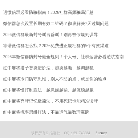
进微信群必看防骗指南！2026社群高频骗局汇总
微信群怎么设置长期有效二维码？彻底解决7天过期问题
2026微信群最新封号谣言辟谣！别再被假规则误导
靠谱微信群怎么找？2026免费进正规社群的5个有效渠道
2026年微信群防封号最全规则！个人号、社群运营必看避坑指南
红中麻将搭子替换进阶法，越换越顺、越调越稳
红中麻将冷门防守思维，别人不防的点，就是你的输点
红中麻将慢打制胜法，越急躁越输、越沉稳越赢
红中麻将弃牌记忆极简法，不用死记也能精准读牌
红中麻将概率思维打法，不靠运气靠数理赢牌
版权所有© 推群侠 QQ：691740884
Sitemap