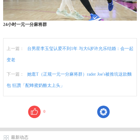
24小时一元一分麻将群
上一篇：
台男星李玉玺认爱不到1年 与大6岁许允乐结婚：会一起
变老
下一篇：
她逛T（正规一元一分麻将群）rader Joe's被推坑这款麵
包 狂讚「配蜂蜜奶酪太上头」
0
最新动态