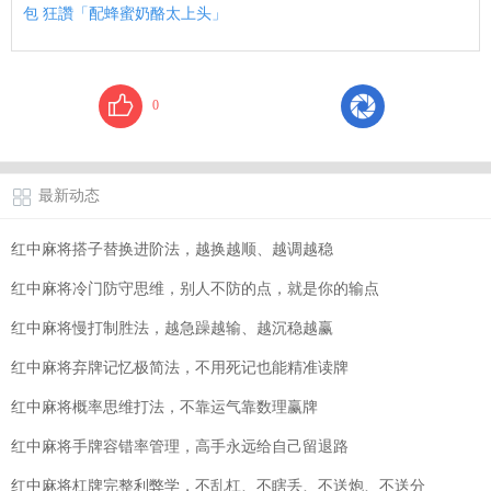
包 狂讚「配蜂蜜奶酪太上头」
0
最新动态
红中麻将搭子替换进阶法，越换越顺、越调越稳
红中麻将冷门防守思维，别人不防的点，就是你的输点
红中麻将慢打制胜法，越急躁越输、越沉稳越赢
红中麻将弃牌记忆极简法，不用死记也能精准读牌
红中麻将概率思维打法，不靠运气靠数理赢牌
红中麻将手牌容错率管理，高手永远给自己留退路
红中麻将杠牌完整利弊学，不乱杠、不瞎丢、不送炮、不送分