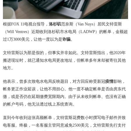
根据FOX 11电视台报导，
洛杉矶
范奈斯（Van Nuys）居民文特雷斯
（Will Ventres）近期收到洛杉矶市水电局（LADWP）的帐单，金额超
过1万3000美元，让他一度以为是
诈骗
。
文特雷斯以为那是假的，但事实并非如此。文特雷斯指出，他2020年
搬进现址时，就已通知水电局更改地址，但帐单多年来却被寄往其他
地方。
他表示，曾多次致电水电局反映题目，对方回应称受新冠
疫情
影响，
帐务更正作业延误，让他不用担心。他一度不确定帐单是否由房东代
缴，或是否仍在延期缴费宽限期内。由于从未收到帐单、也没有正确
的帐户号码，他无法透过线上系统查询。
直到今年收到这张高额帐单，文特雷斯花费数小时撰写电子邮件并致
电客服。终极，一名客服主管同意减免2500美元，文特雷斯先行支付