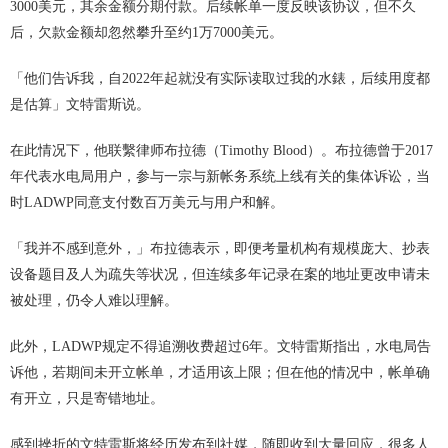
3000美元，其余金额分期付款。后续帐单一度反映该协议，但不久
后，欠款金额却忽然攀升至约1万7000美元。
「他们告诉我，自2022年起就没有实际读取过我的水錶，后续用度都
是估算」文特雷斯说。
在此情况下，他联繫律师布拉德（Timothy Blood）。布拉德曾于2017
年代表水电局用户，参与一宗与新帐务系统上线有关的集体诉讼，当
时LADWP同意支付数百万美元与用户和解。
「我并不感到意外，」布拉德表示，即便考量机构有规模庞大、抄表
设备题目及人为疏失等状况，但连续多年记录在案的地址更改申请未
被处理，仍令人难以理解。
此外，LADWP规定不得追溯收费超过6年。文特雷斯指出，水电局告
诉他，若期间未开立帐单，才适用该上限；但在他的情况中，帐单确
有开立，只是寄错地址。
感到挫折的文特雷斯将经历发布到社媒，随即收到大量回应，很多人