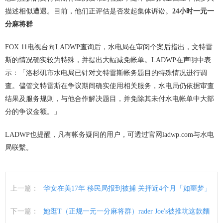
描述相似遭遇。目前，他们正评估是否发起集体诉讼。
24小时一元一
分麻将群
FOX 11电视台向LADWP查询后，水电局在审阅个案后指出，文特雷
斯的情况确实较为特殊，并提出大幅减免帐单。LADWP在声明中表
示：「洛杉矶市水电局已针对文特雷斯帐务题目的特殊情况进行调
查。儘管文特雷斯在争议期间确实使用相关服务，水电局仍依据审查
结果及服务规则，与他合作解决题目，并免除其未付水电帐单中大部
分的争议金额。」
LADWP也提醒，凡有帐务疑问的用户，可透过官网ladwp.com与水电
局联繫。
上一篇：
华女在美17年 移民局报到被捕 关押近4个月「如噩梦」
下一篇：
她逛T（正规一元一分麻将群）rader Joe's被推坑这款麵