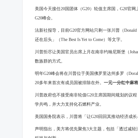
美国今天接任20国团体（G20）轮值主席国，G20官
G20峰会
。
法新社报导，目前G20官方网站只剩一张川普（Donald T
还在后头」（The Best Is Yet to Come）等文字。
川普拒尽让美国官员出席上月在南非约翰尼斯堡（Johan
数族群的方式。
明年G20峰会将在川普位于美国佛罗里达州多罗（Dor
20多年来首次有成员国被排除在外。
一元一分红中麻
川普政府也不接受南非轮值G20主席国期间规划的议
学共鸣，并大力支持化石燃料产业。
美国国务院表示，川普将「让G20回回其推动经济成
声明指出，美方将优先聚焦3大主题，包括「透过减轻