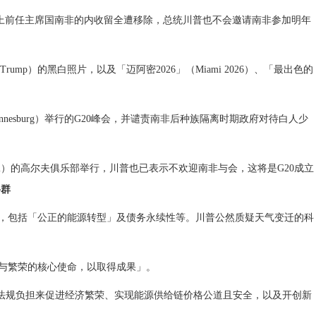
网上前任主席国
南非
的内收留全遭移除，总统
川普
也不会邀请南非参加明年
rump）的黑白照片，以及「迈阿密2026」（Miami 2026）、「最出色的
nesburg）举行的G20峰会，并谴责南非后种族隔离时期政府对待白人少
al）的高尔夫俱乐部举行，川普也已表示不欢迎南非与会，这将是G20成立
将群
程，包括「公正的能源转型」及债务永续性等。川普公然质疑天气变迁的科
长与繁荣的核心使命，以取得成果」。
法规负担来促进经济繁荣、实现能源供给链价格公道且安全，以及开创新