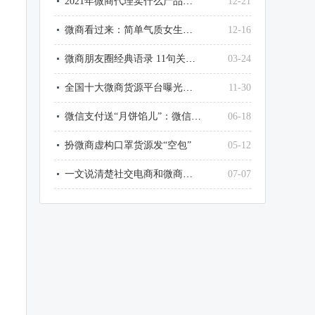
2021年微商代理卖什么产品最赚钱？
12-21
微商看过来：简单气质女生微信网名大全
12-16
微商朋友圈经典语录 11句关于微商的经典句子
03-24
全国十大微商货源平台曝光了，最大的竟然是它
11-30
微信支付送“月饼馅儿”：微信这样提现，不用1毛钱手续费
06-18
扮微商虚构口罩货源发“空包”
05-12
一文说清楚社交电商和微商和传销的区别
07-07