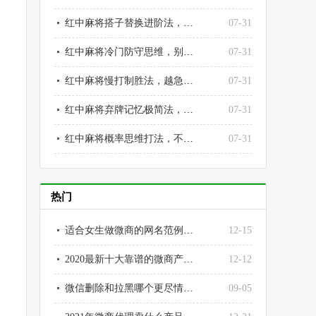
红中麻将搭子替换进阶法，越换越顺、越调越稳
07-31
红中麻将冷门防守思维，别人不防的点，就是你的输点
07-31
红中麻将慢打制胜法，越急躁越输、越沉稳越赢
07-31
红中麻将弃牌记忆极简法，不用死记也能精准读牌
07-31
红中麻将概率思维打法，不靠运气靠数理赢牌
07-31
热门
适合女生做微商的网名范例大全
12-15
2020最新十大靠谱的微商产品排行榜
12-12
微信删除和拉黑哪个更尽情？为什么？微信拉黑和删除好友的区别
09-05