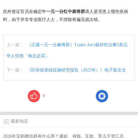
此外签证官员在确定申
一元一分红中麻将群
请人是否患上慢性疾病
时，由于并非专业医疗人士，不排除有偏见或出错。
上一篇：
（正规一元一分麻将群）Trader Joe's最好吃法餐5美元
华人惊艳「每次必买」
下一篇：
《区块链基础设施研究报告（2022年）》电子版全文
0
最新动态
2026年宝妈微信群有什么用？遛娃、省钱、互助、育儿干货汇总