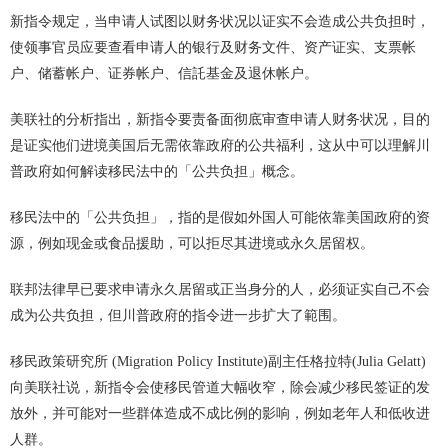
新指令规定，当申请人试图以财务状况以证实不会造成公共负担时，
使领事官员应要查看申请人的银行及财务文件、资产证实、支票帐
户、储蓄帐户、证券帐户、信託基金及退休帐户。
美联社的分析指出，新指令要责备面彻底审查申请人财务状况，目的
是证实他们进境美国后无需依靠政府的公共福利，这从中可以理解川
普政府如何解读移民法中的「公共负担」概念。
移民法中的「公共负担」，指的是假如外国人可能依靠美国政府的资
源，例如现金或食品援助，可以拒尽其进境或永久居留权。
联邦法律早已要求申请永久居留或正当身分的人，必须证实自己不会
成为公共负担，但川普政府的指令进一步扩大了範围。
移民政策研究所 (Migration Policy Institute)副主任格拉特(Julia Gelatt)
向美联社说，新指令会使移民管道大幅收窄，除会减少移民签证的发
放外，并可能对一些群体造成不成比例的影响，例如老年人和低收进
人群。