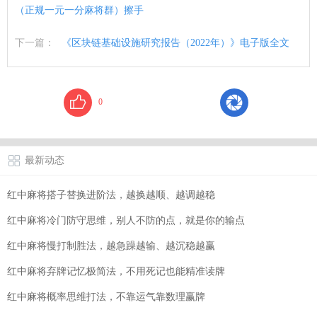
（正规一元一分麻将群）擦手
下一篇：
《区块链基础设施研究报告（2022年）》电子版全文
0
最新动态
红中麻将搭子替换进阶法，越换越顺、越调越稳
红中麻将冷门防守思维，别人不防的点，就是你的输点
红中麻将慢打制胜法，越急躁越输、越沉稳越赢
红中麻将弃牌记忆极简法，不用死记也能精准读牌
红中麻将概率思维打法，不靠运气靠数理赢牌