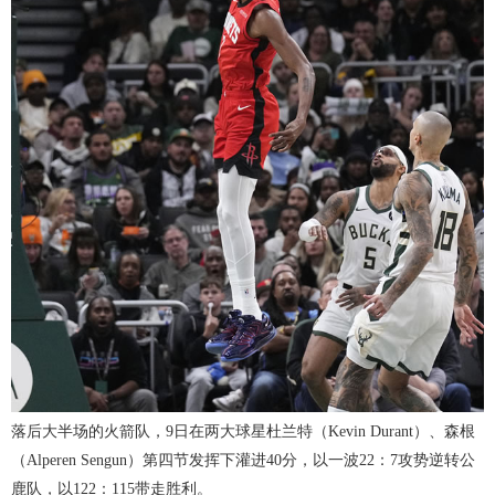
落后大半场的火箭队，9日在两大球星杜兰特（Kevin Durant）、森根
（Alperen Sengun）第四节发挥下灌进40分，以一波22：7攻势逆转公
鹿队，以122：115带走胜利。