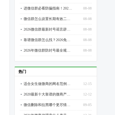
进微信群必看防骗指南！2026社群高频骗局汇总
08-08
微信群怎么设置长期有效二维码？彻底解决7天过期问题
08-08
2026微信群最新封号谣言辟谣！别再被假规则误导
08-08
靠谱微信群怎么找？2026免费进正规社群的5个有效渠道
08-08
2026年微信群防封号最全规则！个人号、社群运营必看避坑指南
08-08
热门
适合女生做微商的网名范例大全
12-15
2020最新十大靠谱的微商产品排行榜
12-12
微信删除和拉黑哪个更尽情？为什么？微信拉黑和删除好友的区别
09-05