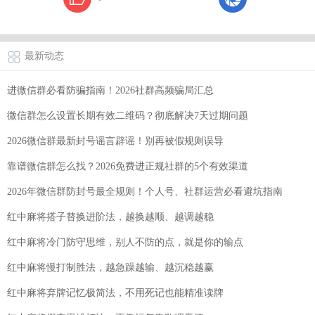
最新动态
进微信群必看防骗指南！2026社群高频骗局汇总
微信群怎么设置长期有效二维码？彻底解决7天过期问题
2026微信群最新封号谣言辟谣！别再被假规则误导
靠谱微信群怎么找？2026免费进正规社群的5个有效渠道
2026年微信群防封号最全规则！个人号、社群运营必看避坑指南
红中麻将搭子替换进阶法，越换越顺、越调越稳
红中麻将冷门防守思维，别人不防的点，就是你的输点
红中麻将慢打制胜法，越急躁越输、越沉稳越赢
红中麻将弃牌记忆极简法，不用死记也能精准读牌