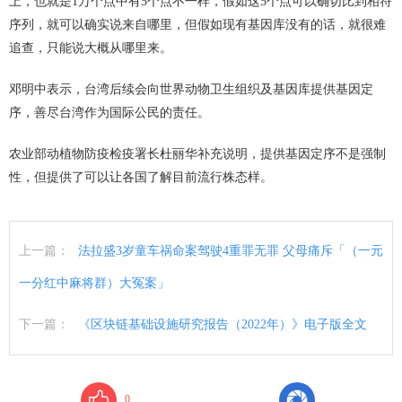
上，也就是1万个点中有5个点不一样，假如这5个点可以确切比到相符
序列，就可以确实说来自哪里，但假如现有基因库没有的话，就很难
追查，只能说大概从哪里来。
邓明中表示，台湾后续会向世界动物卫生组织及基因库提供基因定
序，善尽台湾作为国际公民的责任。
农业部动植物防疫检疫署长杜丽华补充说明，提供基因定序不是强制
性，但提供了可以让各国了解目前流行株态样。
上一篇：
法拉盛3岁童车祸命案驾驶4重罪无罪 父母痛斥「（一元
一分红中麻将群）大冤案」
下一篇：
《区块链基础设施研究报告（2022年）》电子版全文
0