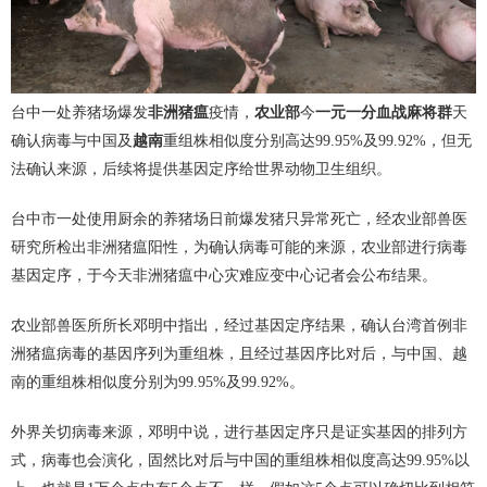
台中一处养猪场爆发
非洲猪瘟
疫情，
农业部
今
一元一分血战麻将群
天
确认病毒与中国及
越南
重组株相似度分别高达99.95%及99.92%，但无
法确认来源，后续将提供基因定序给世界动物卫生组织。
台中市一处使用厨余的养猪场日前爆发猪只异常死亡，经农业部兽医
研究所检出非洲猪瘟阳性，为确认病毒可能的来源，农业部进行病毒
基因定序，于今天非洲猪瘟中心灾难应变中心记者会公布结果。
农业部兽医所所长邓明中指出，经过基因定序结果，确认台湾首例非
洲猪瘟病毒的基因序列为重组株，且经过基因序比对后，与中国、越
南的重组株相似度分别为99.95%及99.92%。
外界关切病毒来源，邓明中说，进行基因定序只是证实基因的排列方
式，病毒也会演化，固然比对后与中国的重组株相似度高达99.95%以