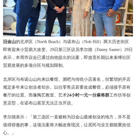
旧金山
的北岸区（North Beach）与诺布山（Nob Hill）两大历史街区
即将迎来小贸易大改变。29日第三区议员李尔德（Danny Sauter）29日
表示，本周市议会已通过由他提出的法案，即放宽长期以来束缚社区
贸易发展的多项分区与规划限制。
北岸区与布诺山山向来以餐馆、酒吧与传统小店著名，但繁琐的开店
规定多年来让创业者却步。以往零售店若要改成餐馆，必须接手原有
餐厅的位置。而像陶艺教室、艺术
24小时一元一分麻将群
工作坊等创
意店型，在诺布山甚至无法正当开设。
李尔德表示：「第三选区一直被称为旧金山最难创业的地方，并不是
值得骄傲的事，这项法案将大幅改善现况，让居民与业主都能重拾信
心。」