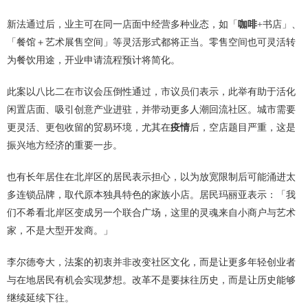
新法通过后，业主可在同一店面中经营多种业态，如「
咖啡
+书店」、
「餐馆＋艺术展售空间」等灵活形式都将正当。零售空间也可灵活转
为餐饮用途，开业申请流程预计将简化。
此案以八比二在市议会压倒性通过，市议员们表示，此举有助于活化
闲置店面、吸引创意产业进驻，并带动更多人潮回流社区。城市需要
更灵活、更包收留的贸易环境，尤其在
疫情
后，空店题目严重，这是
振兴地方经济的重要一步。
也有长年居住在北岸区的居民表示担心，以为放宽限制后可能涌进太
多连锁品牌，取代原本独具特色的家族小店。居民玛丽亚表示：「我
们不希看北岸区变成另一个联合广场，这里的灵魂来自小商户与艺术
家，不是大型开发商。」
李尔德夸大，法案的初衷并非改变社区文化，而是让更多年轻创业者
与在地居民有机会实现梦想。改革不是要抹往历史，而是让历史能够
继续延续下往。