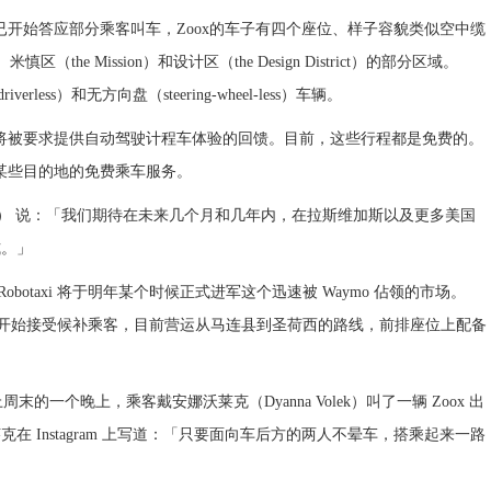
司已开始答应部分乘客叫车，Zoox的车子有四个座位、样子容貌类似空中缆
the Mission）和设计区（the Design District）的部分区域。
ess）和无方向盘（steering-wheel-less）车辆。
们将被要求提供自动驾驶计程车体验的回馈。目前，这些行程都是免费的。
往某些目的地的免费乘车服务。
vinson） 说：「我们期待在未来几个月和几年内，在拉斯维加斯以及更多美国
式。」
Robotaxi
将于明年某个时候正式进军这个迅速被 Waymo 佔领的市场。
于今年夏天开始接受候补乘客，目前营运从马连县到圣荷西的路线，前排座位上配备
的一个晚上，乘客戴安娜沃莱克（Dyanna Volek）叫了一辆 Zoox 出
 Instagram 上写道：「只要面向车后方的两人不晕车，搭乘起来一路