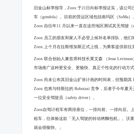
旧金山
标準报导，Zoox 于21日向标準报证实，该公
车（gondola）。目前的营运区域包括南玛区（SoMa）、米慎区（
Zoox 自往年11 月以来一直在这些地区测试其无驾驶（driverl
Zoox 员工的朋友和家人不必登上候补名单排队，他
Zoox 上个月在拉斯维加斯正式上线，为乘客提供前
Zoox 联合创始人兼首席科技长莱文森 （Jesse Le
市场推广这种更安全、更愉快、真正个性化的行动方
Zoox 尚未公布其旧金山扩张计画的时间表，但预期其
Zoox 也将与特斯拉的 Robotaxi 竞争，后者
一位安全驾驶员（safety driver）。
Zoox自驾计程车有两排座位，一排向前、一排向后。上周末
租车，往体验这款「无人驾驶的转动烤麵包机」。沃莱克在
就会很愉快。」