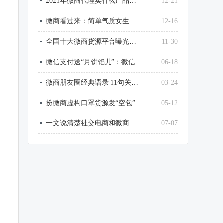
2021年微商代理卖什么产品最赚钱？
12-21
微商看过来：简单气质女生微信网名大全
12-16
全国十大微商货源平台曝光了，最大的竟然是它
11-30
微信支付送“月饼馅儿”：微信这样提现，不用1毛钱手续费
06-18
微商朋友圈经典语录 11句关于微商的经典句子
03-24
扮微商虚构口罩货源发“空包”
05-12
一文说清楚社交电商和微商和传销的区别
07-07