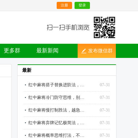
注册
登录
更多群
最新新闻
发布微信群
最新
红中麻将搭子替换进阶法，越换越顺、越调越稳
07-31
红中麻将冷门防守思维，别人不防的点，就是你的输点
07-31
红中麻将慢打制胜法，越急躁越输、越沉稳越赢
07-31
红中麻将弃牌记忆极简法，不用死记也能精准读牌
07-31
红中麻将概率思维打法，不靠运气靠数理赢牌
07-31