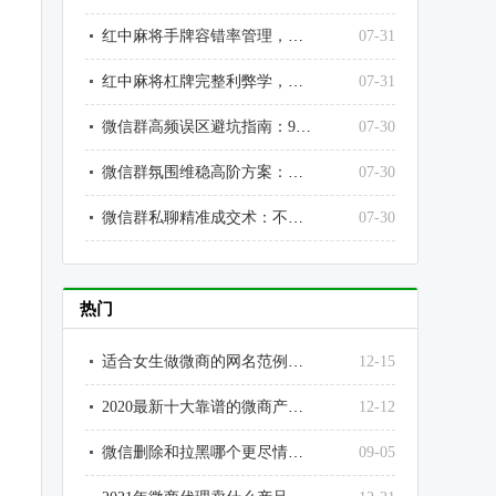
红中麻将手牌容错率管理，高手永远给自己留退路
07-31
红中麻将杠牌完整利弊学，不乱杠、不瞎丢、不送炮、不送分
07-31
微信群高频误区避坑指南：90%运营都在犯的致命错误，彻底止损翻盘
07-30
微信群氛围维稳高阶方案：不尬聊、不灌水、不冷群，打造高价值优质社群
07-30
微信群私聊精准成交术：不骚扰、不扰民、不反感，私聊转化率提升3倍
07-30
热门
适合女生做微商的网名范例大全
12-15
2020最新十大靠谱的微商产品排行榜
12-12
微信删除和拉黑哪个更尽情？为什么？微信拉黑和删除好友的区别
09-05