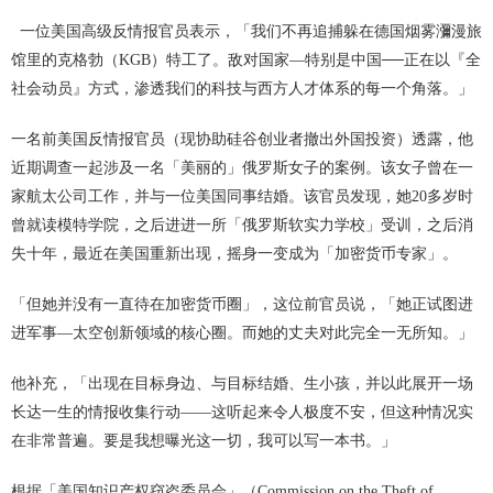
一位美国高级反情报官员表示，「我们不再追捕躲在德国烟雾瀰漫旅
馆里的克格勃（KGB）特工了。敌对国家—特别是中国──正在以『全
社会动员』方式，渗透我们的科技与西方人才体系的每一个角落。」
一名前美国反情报官员（现协助硅谷创业者撤出外国投资）透露，他
近期调查一起涉及一名「美丽的」俄罗斯女子的案例。该女子曾在一
家航太公司工作，并与一位美国同事结婚。该官员发现，她20多岁时
曾就读模特学院，之后进进一所「俄罗斯软实力学校」受训，之后消
失十年，最近在美国重新出现，摇身一变成为「加密货币专家」。
「但她并没有一直待在加密货币圈」，这位前官员说，「她正试图进
进军事—太空创新领域的核心圈。而她的丈夫对此完全一无所知。」
他补充，「出现在目标身边、与目标结婚、生小孩，并以此展开一场
长达一生的情报收集行动——这听起来令人极度不安，但这种情况实
在非常普遍。要是我想曝光这一切，我可以写一本书。」
根据「美国知识产权窃盗委员会」（Commission on the Theft of