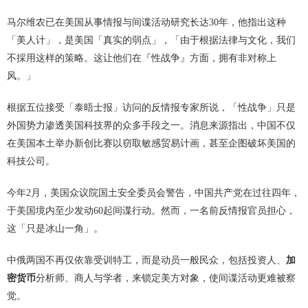
马尔维农已在美国从事情报与间谍活动研究长达30年，他指出这种
「美人计」，是美国「真实的弱点」，「由于根据法律与文化，我们
不採用这样的策略。这让他们在『性战争』方面，拥有非对称上
风。」
根据五位接受「泰晤士报」访问的反情报专家所说，「性战争」只是
外国势力渗透美国科技界的众多手段之一。消息来源指出，中国不仅
在美国本土举办新创比赛以窃取敏感贸易计画，甚至企图破坏美国的
科技公司。
今年2月，美国众议院国土安全委员会警告，中国共产党在过往四年，
于美国境内至少发动60起间谍行动。然而，一名前反情报官员担心，
这「只是冰山一角」。
中俄两国不再仅依靠受训特工，而是动员一般民众，包括投资人、
加
密货币
分析师、商人与学者，来锁定美方对象，使间谍活动更难被察
觉。