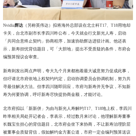
Nvidia
辉达
（另称英伟达）拟将海外总部设在北士科T17、T18用地却
卡关，台北市副市长李四川昨公布，今天就会行文新光人寿，启动
「共同合意终止契约」协商程序，加速协助辉达进驻计画。他还表
示，新寿担忧背信题目，可「大胆地」提出不受质疑的条件，市府会
编预算报议会审查。
新寿则发出两点声明，夸大九个月来都抱着最大诚意努力促成此事，
但吁请北市府依地上权契约约定，启动协调委员会协调机制，努力共
寻最佳解决方法。但李四川随即回应，市府与新寿并无争议，不知新
寿为何要协调，呼吁新寿尽快提协商金额，才能讨论。
北市府拟以「新新併」为由与新光人寿解约T17、T18地上权，李四川
昨率相关局处开记者会，李表示，经过数月来讨论，他理解新寿董事
长魏宝生担心的背信题目，北市府会坐下来协商，不让新寿治理阶层
被董事会质疑背信，假如解约金方案公道，市府一定会编列预算送议