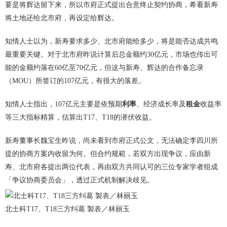
要是将辉达留下来，所以市府正式提出合意终止契约协商，希看新寿
将土地还给北市府，再设定给辉达。
知情人士以为，新寿要求多少、北市府能给多少，将是能否达成共鸣
最重要关键。对于北市府昨说计算后总金额约30亿元，市场也传出可
能的金额约落在60亿至70亿元，但这与新寿、辉达的合作备忘录
（MOU）所签订的107亿元，有很大的落差。
知情人士指出，107亿元主要是依预期
利率
、经济成长率及
租金
收益率
等三大指标精算，估算出T17、T18的潜伏收益。
新寿董事长魏宝生昨说，尚未看到市府正式公文，无法确定李四川所
提的协商方案内收留为何。但合约规範，若双方出现争议，应由新
寿、北市府各提出两位代表，再由双方共同认可的三位专家学者组成
「争议协商委员会」，透过正式机制解决歧见。
北士科T17、T18三方纠葛 製表／林丽玉