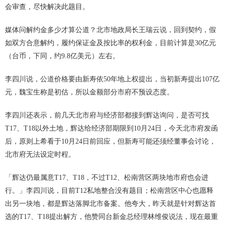
会审查，尽快解决此题目。
媒体问解约金多少才算公道？北市地政局长王瑞云说，回到契约，假
如双方合意解约，履约保证金及按比率的权利金，目前计算是30亿元
（台币，下同，约9.8亿美元）左右。
李四川说，公道价格要由新寿依50年地上权提出，当初新寿提出107亿
元，魏宝生称是初估，所以金额部分市府不预设态度。
李四川还表示，前几天北市府与经济部都接到辉达询问，是否可找
T17、T18以外土地，辉达给经济部期限到10月24日，今天北市府发函
后，原则上希看于10月24日前回应，但新寿可能还须经董事会讨论，
北市府无法设定时程。
「辉达仍最属意T17、T18，不过T12、松南营区两块地市府也会进
行。」李四川说，目前T12私地整合没有题目；松南营区中心也愿释
出另一块地，都是辉达落脚北市备案。他夸大，昨天就是针对辉达首
选的T17、T18提出解方，他赞同台新金总经理林维俊说法，现在最重