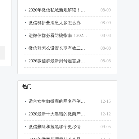
2026年微信私域新规解读！建群、引流、推广最新合规标准
08-09
微信群折叠消息太多怎么办？彻底清理杂乱群消息技巧
08-09
进微信群必看防骗指南！2026社群高频骗局汇总
08-08
微信群怎么设置长期有效二维码？彻底解决7天过期问题
08-08
2026微信群最新封号谣言辟谣！别再被假规则误导
08-08
热门
适合女生做微商的网名范例大全
12-15
2020最新十大靠谱的微商产品排行榜
12-12
微信删除和拉黑哪个更尽情？为什么？微信拉黑和删除好友的区别
09-05