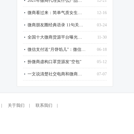
2021年微商代理卖什么产品最赚钱？
12-21
微商看过来：简单气质女生微信网名大全
12-16
微商朋友圈经典语录 11句关于微商的经典句子
03-24
全国十大微商货源平台曝光了，最大的竟然是它
11-30
微信支付送“月饼馅儿”：微信这样提现，不用1毛钱手续费
06-18
扮微商虚构口罩货源发“空包”
05-12
一文说清楚社交电商和微商和传销的区别
07-07
|
关于我们
|
联系我们
|