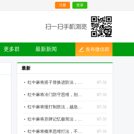
注册
登录
更多群
最新新闻
发布微信群
最新
红中麻将搭子替换进阶法，越换越顺、越调越稳
07-31
红中麻将冷门防守思维，别人不防的点，就是你的输点
07-31
红中麻将慢打制胜法，越急躁越输、越沉稳越赢
07-31
红中麻将弃牌记忆极简法，不用死记也能精准读牌
07-31
红中麻将概率思维打法，不靠运气靠数理赢牌
07-31