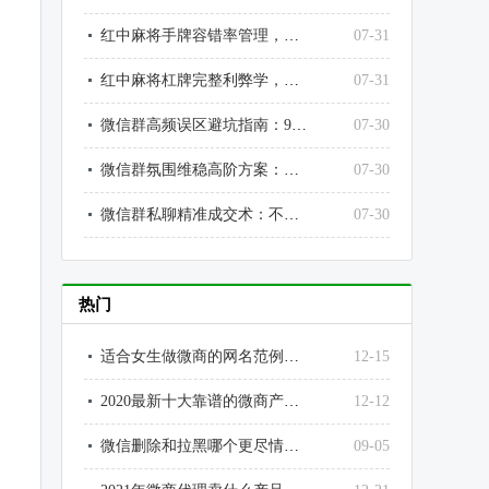
红中麻将手牌容错率管理，高手永远给自己留退路
07-31
红中麻将杠牌完整利弊学，不乱杠、不瞎丢、不送炮、不送分
07-31
微信群高频误区避坑指南：90%运营都在犯的致命错误，彻底止损翻盘
07-30
微信群氛围维稳高阶方案：不尬聊、不灌水、不冷群，打造高价值优质社群
07-30
微信群私聊精准成交术：不骚扰、不扰民、不反感，私聊转化率提升3倍
07-30
热门
适合女生做微商的网名范例大全
12-15
2020最新十大靠谱的微商产品排行榜
12-12
微信删除和拉黑哪个更尽情？为什么？微信拉黑和删除好友的区别
09-05