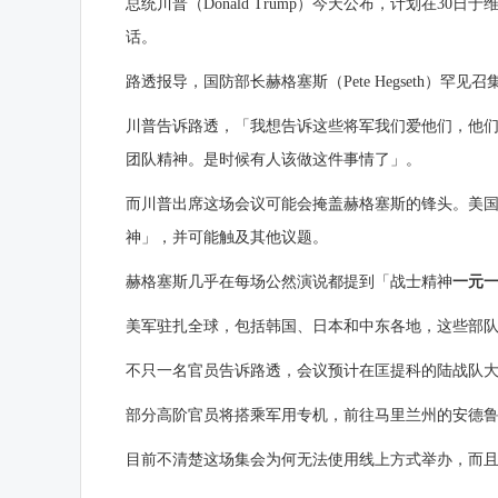
总统
川普
（Donald Trump）今天公布，计划在30日于
话。
路透报导，
国防部
长赫格塞斯（Pete Hegseth
川普告诉路透，「我想告诉这些将军我们爱他们，他
团队精神。是时候有人该做这件事情了」。
而川普出席这场会议可能会掩盖赫格塞斯的锋头。美
神」，并可能触及其他议题。
赫格塞斯几乎在每场公然演说都提到「战士精神
一元
美军驻扎全球，包括韩国、日本和中东各地，这些部
不只一名官员告诉路透，会议预计在匡提科的陆战队大学（Marin
部分高阶官员将搭乘军用专机，前往马里兰州的安德鲁联合基地（J
目前不清楚这场集会为何无法使用线上方式举办，而