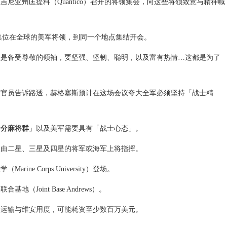
维吉尼亚州
匡提科（Quantico）召开的将领集会，向这些将领致意与精神喊
）罕见召集位在全球的美军将领，到同一个地点集结开会。
们是备受尊敬的领袖，要坚强、坚韧、聪明，以及富有热情…这都是为了
国官员告诉路透，赫格塞斯预计在这场会议夸大全军必须坚持「战士精
一分麻将群
」以及美军需要具有「战士心态」。
队由二星、三星及四星的将军或海军上将指挥。
e Corps University）登场。
oint Base Andrews）。
且运输与维安用度，可能耗资至少数百万美元。