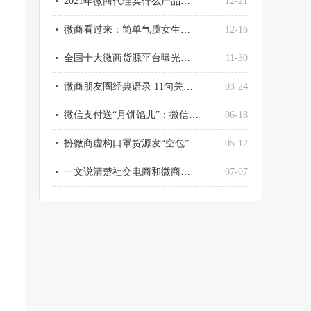
2021年微商代理卖什么产品最赚钱？
12-21
微商看过来：简单气质女生微信网名大全
12-16
全国十大微商货源平台曝光了，最大的竟然是它
11-30
微商朋友圈经典语录 11句关于微商的经典句子
03-24
微信支付送“月饼馅儿”：微信这样提现，不用1毛钱手续费
06-18
扮微商虚构口罩货源发“空包”
05-12
一文说清楚社交电商和微商和传销的区别
07-07