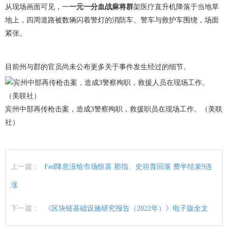
从现场画面可见，一
一元一分血战麻将群
架医疗直升机降落于当地草
地上，四周道路被数辆闪着警灯的消防车、警车与救护车围绕，场面
紧张。
目前州与郡的官员尚未公布更多关于事件发生经过的细节。
宾州中部再传枪击案，造成3警察殉职，救援职员在现场工作。（美联
社）
上一篇：
Fed降息没给市场惊喜 那指、史坦普回落 费半结束9连
涨
下一篇：
《区块链基础设施研究报告（2022年）》电子版全文