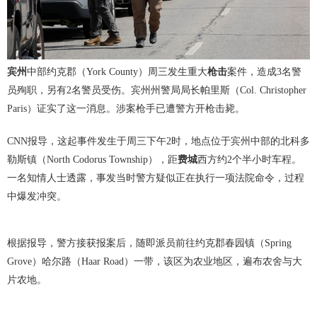
宾州
中部约克郡（York County）周三发生重大
枪击
案件，造成3名警
员殉职，另有2名警员受伤。宾州州警局局长帕里斯（Col. Christopher
Paris）证实了这一消息。涉案枪手已遭警方开枪击毙。
CNN报导，这起事件发生于周三下午2时，地点位于宾州中部的北科多
勒斯镇（North Codorus Township），距
费城
西方约2个半小时车程。
一名知情人士透露，事发当时警方疑似正在执行一项法院命令，过程
中爆发冲突。
根据报导，警方接获报案后，随即派员前往约克郡春园镇（Spring
Grove）哈尔路（Haar Road）一带，该区为农业地区，遍布农舍与大
片农地。