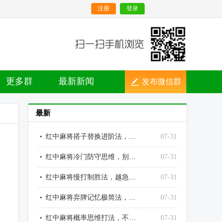
注册
登录
更多群
最新新闻
发布微信群
最新
红中麻将搭子替换进阶法，越换越顺、越调越稳
07-31
红中麻将冷门防守思维，别人不防的点，就是你的输点
07-31
红中麻将慢打制胜法，越急躁越输、越沉稳越赢
07-31
红中麻将弃牌记忆极简法，不用死记也能精准读牌
07-31
红中麻将概率思维打法，不靠运气靠数理赢牌
07-31