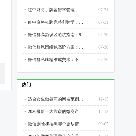
红中麻将手牌容错率管理，高手永远给自己留退路
07-31
红中麻将杠牌完整利弊学，不乱杠、不瞎丢、不送炮、不送分
07-31
微信群高频误区避坑指南：90%运营都在犯的致命错误，彻底止损翻盘
07-30
微信群氛围维稳高阶方案：不尬聊、不灌水、不冷群，打造高价值优质社群
07-30
微信群私聊精准成交术：不骚扰、不扰民、不反感，私聊转化率提升3倍
07-30
热门
适合女生做微商的网名范例大全
12-15
2020最新十大靠谱的微商产品排行榜
12-12
微信删除和拉黑哪个更尽情？为什么？微信拉黑和删除好友的区别
09-05