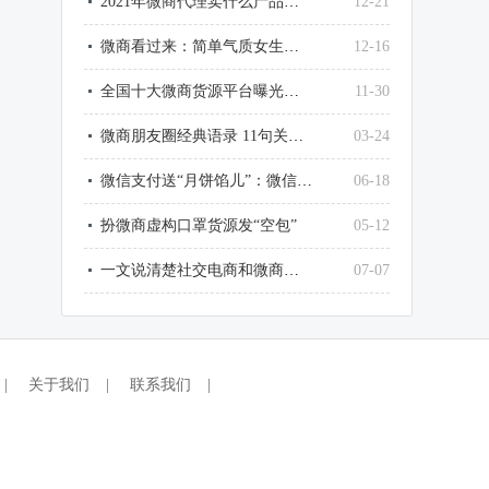
2021年微商代理卖什么产品最赚钱？
12-21
微商看过来：简单气质女生微信网名大全
12-16
全国十大微商货源平台曝光了，最大的竟然是它
11-30
微商朋友圈经典语录 11句关于微商的经典句子
03-24
微信支付送“月饼馅儿”：微信这样提现，不用1毛钱手续费
06-18
扮微商虚构口罩货源发“空包”
05-12
一文说清楚社交电商和微商和传销的区别
07-07
|
关于我们
|
联系我们
|