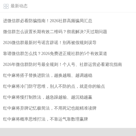
最新动态
进微信群必看防骗指南！2026社群高频骗局汇总
微信群怎么设置长期有效二维码？彻底解决7天过期问题
2026微信群最新封号谣言辟谣！别再被假规则误导
靠谱微信群怎么找？2026免费进正规社群的5个有效渠道
2026年微信群防封号最全规则！个人号、社群运营必看避坑指南
红中麻将搭子替换进阶法，越换越顺、越调越稳
红中麻将冷门防守思维，别人不防的点，就是你的输点
红中麻将慢打制胜法，越急躁越输、越沉稳越赢
红中麻将弃牌记忆极简法，不用死记也能精准读牌
红中麻将概率思维打法，不靠运气靠数理赢牌