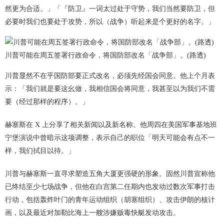
然更为合适。」「『防卫』一词太过处于守势，我们当然要防卫，但
必要时我们也要处于攻势，所以（战争）听起来是个更好的名字。」
川普可能在周五签署行政命令，将国防部改名「战争部」。(路透)
川普显然不在乎国防部要正式改名，必须先经国会同意。他上个月表
示：「我们就是要这幺做，我相信国会将同意，我甚至以为我们不需
要（经过那样的程序）。」
赫塞斯在 X 上分享了相关新闻以及新名称。他周四在美国军事基地班
宁堡演说中曾暗示这项调整，表示自己的职位「明天可能会有点不一
样，我们拭目以待。」
川普与赫塞斯一直寻求塑造五角大厦更强硬的形象。固然川普宣称他
已终结至少七场战争，但他在白宫第二任期内也发动过数次军事打击
行动，包括轰炸叶门的青年运动组织（胡塞组织）、攻击伊朗的核计
画，以及最近对加勒比海上一艘涉嫌贩毒快艇发动攻击。