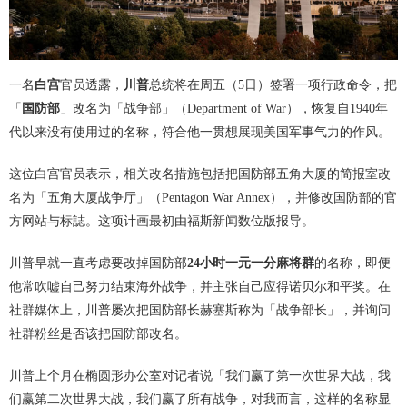
一名
白宫
官员透露，
川普
总统将在周五（5日）签署一项行政命令，把
「
国防部
」改名为「战争部」（Department of War），恢复自1940年
代以来没有使用过的名称，符合他一贯想展现美国军事气力的作风。
这位白宫官员表示，相关改名措施包括把国防部五角大厦的简报室改
名为「五角大厦战争厅」（Pentagon War Annex），并修改国防部的官
方网站与标誌。这项计画最初由福斯新闻数位版报导。
川普早就一直考虑要改掉国防部
24小时一元一分麻将群
的名称，即便
他常吹嘘自己努力结束海外战争，并主张自己应得诺贝尔和平奖。在
社群媒体上，川普屡次把国防部长赫塞斯称为「战争部长」，并询问
社群粉丝是否该把国防部改名。
川普上个月在椭圆形办公室对记者说「我们赢了第一次世界大战，我
们赢第二次世界大战，我们赢了所有战争，对我而言，这样的名称显