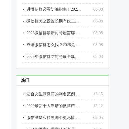
进微信群必看防骗指南！2026社群高频骗局汇总
08-08
微信群怎么设置长期有效二维码？彻底解决7天过期问题
08-08
2026微信群最新封号谣言辟谣！别再被假规则误导
08-08
靠谱微信群怎么找？2026免费进正规社群的5个有效渠道
08-08
2026年微信群防封号最全规则！个人号、社群运营必看避坑指南
08-08
热门
适合女生做微商的网名范例大全
12-15
2020最新十大靠谱的微商产品排行榜
12-12
微信删除和拉黑哪个更尽情？为什么？微信拉黑和删除好友的区别
09-05