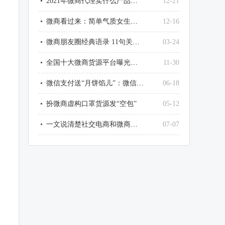
2021年微商代理卖什么产品最赚钱？
12-21
微商看过来：简单气质女生微信网名大全
12-16
微商朋友圈经典语录 11句关于微商的经典句子
03-24
全国十大微商货源平台曝光了，最大的竟然是它
11-30
微信支付送“月饼馅儿”：微信这样提现，不用1毛钱手续费
06-18
扮微商虚构口罩货源发“空包”
05-12
一文说清楚社交电商和微商和传销的区别
07-07