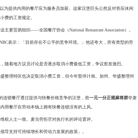
ld’s）以为提供内用的餐厅应为服务员加薪。这家汉堡巨头公然反对答应休闲
靠
小费
的工资规定。
——全国餐厅协会（National Restaurant Association）。
i）2日在CNBC表示：「目前存在不公平的竞争环境。」他还夸大，所有类型的劳
见，随着地方议员讨论是否逐步取消小费最低工资，争议愈发激烈。
华盛整理特区也决定取消小费工资，但今年暂停计画。加州、华盛整理州
内用的连锁餐厅透过提供与快餐价格竞争的汉堡，抢
一元一分正规麻将群
夺麦
让内用餐厅在劳动本钱上拥有快餐连锁没有的上风。
和维权人士一致。麦当劳拒尽对执行长的评论置评。
续倡导支持可持续增长和劳动力发展的政策」。