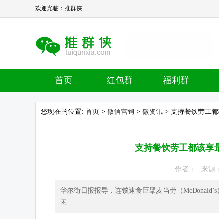
欢迎光临：推群侠
首页
红包群
福利群
您现在的位置:
首页
>
微信营销
>
微资讯
> 支持餐饮劳工
支持餐饮劳工都该享
作者： 来源： 热
华尔街日报报导，连锁速食巨擘麦当劳（McDonal
闲...