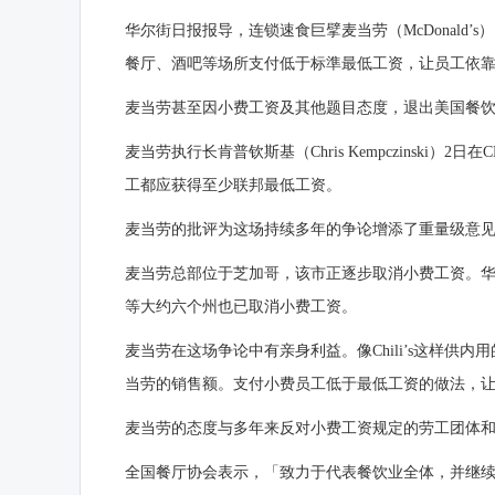
华尔街日报报导，连锁速食巨擘
麦当劳
（McDona
餐厅、酒吧等场所支付低于标準最低工资，让员工依
麦当劳甚至因小费工资及其他题目态度，退出美国餐饮业主要贸易组织
麦当劳执行长肯普钦斯基（Chris Kempczinsk
工都应获得至少联邦最低工资。
麦当劳的批评为这场持续多年的争论增添了重量级意
麦当劳总部位于芝加哥，该市正逐步取消小费工资。
等大约六个州也已取消小费工资。
麦当劳在这场争论中有亲身利益。像Chili’s这样供
当劳的销售额。支付小费员工低于最低工资的做法，
麦当劳的态度与多年来反对小费工资规定的劳工团体
全国餐厅协会表示，「致力于代表餐饮业全体，并继