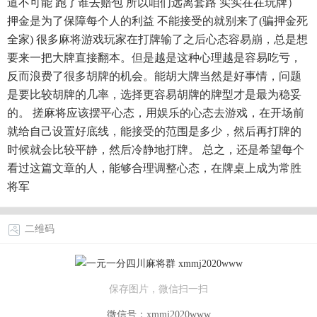
道不可能 跑了谁去赔包 所以咱们远离套路 实实在在玩牌）
押金是为了保障每个人的利益 不能接受的就别来了(骗押金死
全家) 很多麻将游戏玩家在打牌输了之后心态容易崩，总是想
要来一把大牌直接翻本。但是越是这种心理越是容易吃亏，
反而浪费了很多胡牌的机会。能胡大牌当然是好事情，问题
是要比较胡牌的几率，选择更容易胡牌的牌型才是最为稳妥
的。 搓麻将应该摆平心态，用娱乐的心态去游戏，在开场前
就给自己设置好底线，能接受的范围是多少，然后再打牌的
时候就会比较平静，然后冷静地打牌。 总之，还是希望每个
看过这篇文章的人，能够合理调整心态，在牌桌上成为常胜
将军
二维码
保存图片，微信扫一扫
微信号：xmmj2020www