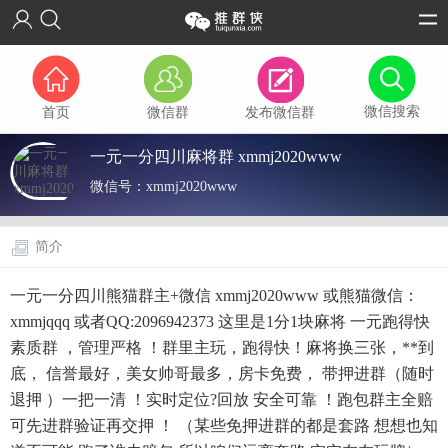
微信搜索
首页
微信群
发布微信群
一元一分四川麻将群 xmmj2020www
微信号：
xmmj2020www
简介
一元一分四川熊猫群主+微信 xmmj2020www 或熊猫微信：
xmmjqqq 或者QQ:2096942373 这里是1分1块麻将 一元跑得快
素质群 ，管理严格 ！群里主玩，跑得快！麻将换三张，**到
底， 信誉最好，美女帅哥最多，房卡免费， 带押进群（随时
退押 ）一把一清 ！实时定位?回放 安全可靠 ！跑包群主全赔
可先进群验证再交押 ！ （某些免押进群的都是套路 想想也知