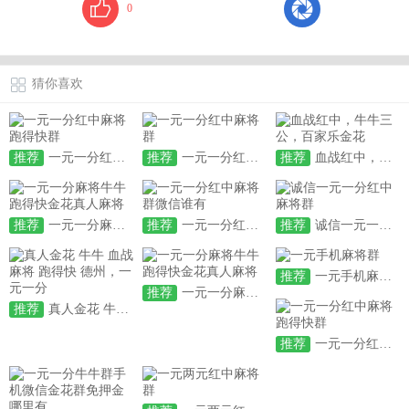
0
猜你喜欢
推荐
一元一分红中麻将跑得快群
推荐
一元一分红中麻将群
推荐
血战红中，牛牛三公，百家乐金花
推荐
一元一分麻将牛牛跑得快金花真人麻将
推荐
一元一分红中麻将群微信谁有
推荐
诚信一元一分红中麻将群
推荐
一元手机麻将群
推荐
一元一分麻将牛牛跑得快金花真人麻将
推荐
真人金花 牛牛 血战麻将 跑得快 德州，一元一分
推荐
一元一分红中麻将跑得快群