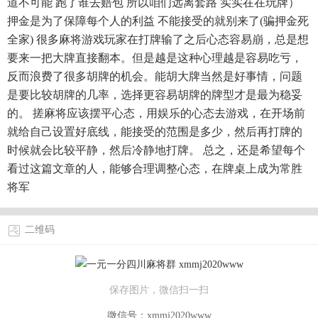
道不可能 跑了谁去赔包 所以咱们远离套路 实实在在玩牌）
押金是为了保障每个人的利益 不能接受的就别来了(骗押金死
全家) 很多麻将游戏玩家在打牌输了之后心态容易崩，总是想
要来一把大牌直接翻本。但是越是这种心理越是容易吃亏，
反而浪费了很多胡牌的机会。能胡大牌当然是好事情，问题
是要比较胡牌的几率，选择更容易胡牌的牌型才是最为稳妥
的。 搓麻将应该摆平心态，用娱乐的心态去游戏，在开场前
就给自己设置好底线，能接受的范围是多少，然后再打牌的
时候就会比较平静，然后冷静地打牌。 总之，还是希望每个
看过这篇文章的人，能够合理调整心态，在牌桌上成为常胜
将军
二维码
保存图片，微信扫一扫
微信号：xmmj2020www