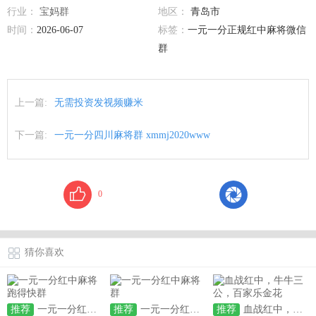
行业：
宝妈群
地区：
青岛市
时间：
2026-06-07
标签：
一元一分正规红中麻将微信
群
上一篇:
无需投资发视频赚米
下一篇:
一元一分四川麻将群 xmmj2020www
0
猜你喜欢
推荐
一元一分红中麻将跑得快群
推荐
一元一分红中麻将群
推荐
血战红中，牛牛三公，百家乐金花