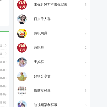
三
带你月过万不懒你就来
3
日加千人群
3
兼职网赚
2
08-10
兼职群
2
08-10
08-09
宝妈群
2
08-09
好物分享群
4
08-09
08-09
微商互粉群
3
08-09
08-08
短视频福利群哦
3