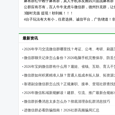
麻将群红中赖子麻将群，真人手机亲友圈四川血战麻将群
公群应有尽有，百人牛牛龙虎斗微信群，德州扑克群，让
3随时充值 提现！秒到账！！！
4台子玩法有大有小，任君选择。诚信平台，广告绕道！
最新资讯
2026年学习交流微信群哪里找？考证、公考、考研、刷题
微信群聊天记录怎么备份？2026电脑手机完整保存、防丢
2026年宝妈微信群有什么用？遛娃、省钱、互助、育儿干
微信群如何积累精准人脉？普通人低成本拓人脉、拓资源
靠谱副业微信群怎么找？正规兼职、接单、变现社群查找
2026年微信私域新规解读！建群、引流、推广最新合规标
微信群折叠消息太多怎么办？彻底清理杂乱群消息技巧
进微信群必看防骗指南！2026社群高频骗局汇总