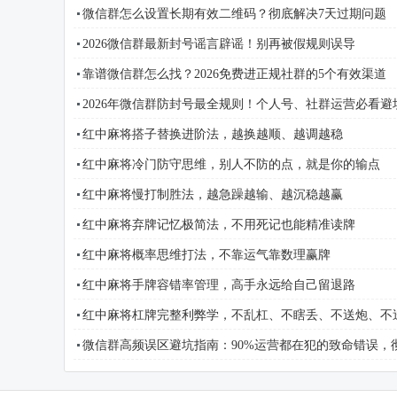
微信群怎么设置长期有效二维码？彻底解决7天过期问题
2026微信群最新封号谣言辟谣！别再被假规则误导
靠谱微信群怎么找？2026免费进正规社群的5个有效渠道
2026年微信群防封号最全规则！个人号、社群运营必看避
红中麻将搭子替换进阶法，越换越顺、越调越稳
红中麻将冷门防守思维，别人不防的点，就是你的输点
红中麻将慢打制胜法，越急躁越输、越沉稳越赢
红中麻将弃牌记忆极简法，不用死记也能精准读牌
红中麻将概率思维打法，不靠运气靠数理赢牌
红中麻将手牌容错率管理，高手永远给自己留退路
红中麻将杠牌完整利弊学，不乱杠、不瞎丢、不送炮、不
微信群高频误区避坑指南：90%运营都在犯的致命错误，