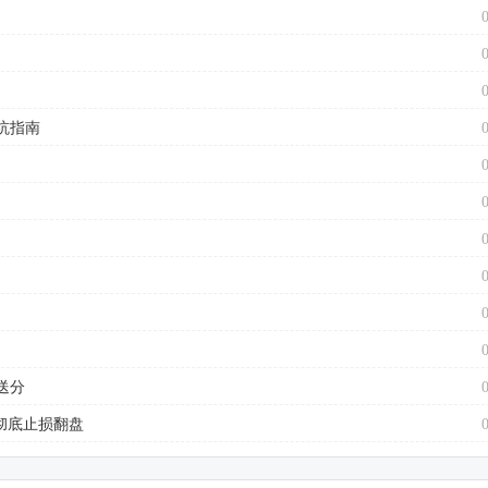
坑指南
送分
彻底止损翻盘