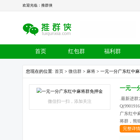
欢迎光临：推群侠
首页
红包群
福利群
您现在的位置:
首页
>
微信群
>
麻将
> 一元一分广东红中
一元一
.最新进群方式
微信扫一扫，添加关注
Q(990
广东红中
将群，熊猫
完整详