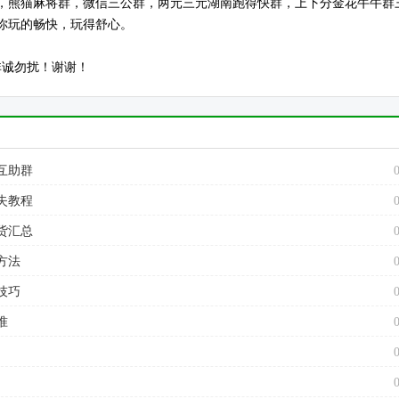
，熊猫麻将群，微信三公群，两元三元湖南跑得快群，上下分金花牛牛群
你玩的畅快，玩得舒心。
非诚勿扰！谢谢！
互助群
失教程
货汇总
方法
技巧
准