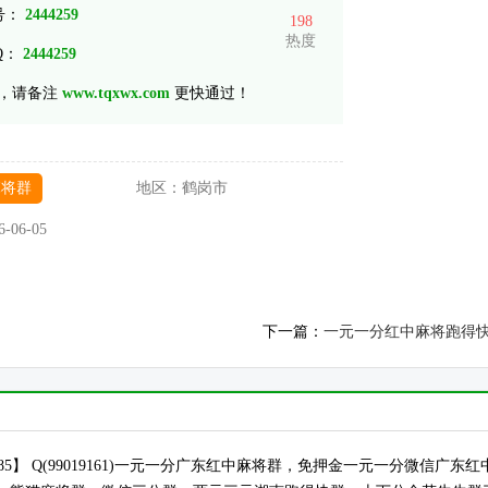
 号：
2444259
198
热度
Q：
2444259
，请备注
www.tqxwx.com
更快通过！
麻将群
地区：
鹤岗市
6-06-05
下一篇：
一元一分红中麻将跑得
55 8385】 Q(99019161)一元一分广东红中麻将群，免押金一元一分微信广东红