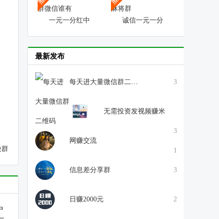
一元一分红中
诚信一元一分
最新发布
每天进大量微信群二维码
3
无需投资发视频赚米
3
网赚交流
快群
1
信息差分享群
3
日赚2000元
2
中