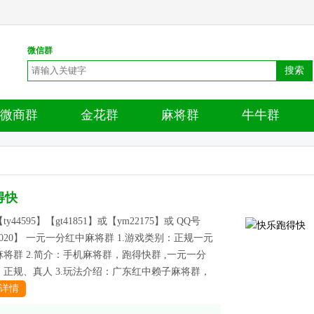
微信群
搜索
微商群
金花群
麻将群
牛牛群
得快
y44595】【gt41851】或【ym22175】或 QQ号
706020】 一元一分红中麻将群 1.游戏类别：正规一元
将群 2.简介：手机麻将群，跑得快群 ,一元一分
、正规、真人 3.玩法介绍：广东红中赖子麻将群，
详情