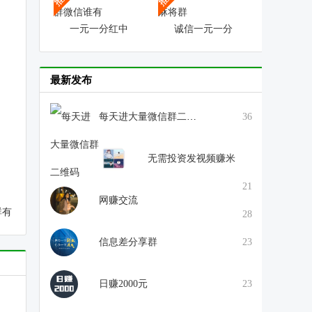
一元一分红中
诚信一元一分
最新发布
每天进大量微信群二维码
36
无需投资发视频赚米
21
网赚交流
群有
28
信息差分享群
23
日赚2000元
23