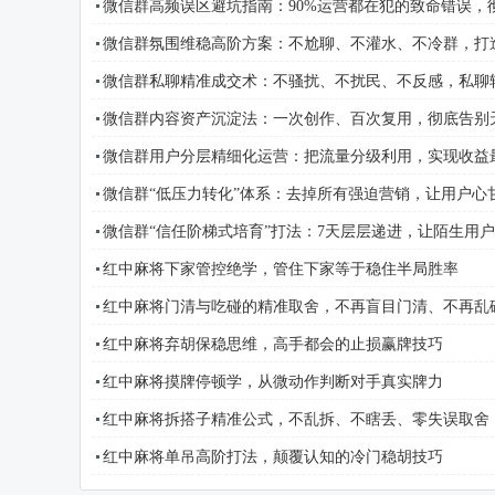
微信群高频误区避坑指南：90%运营都在犯的致命错误，
微信群氛围维稳高阶方案：不尬聊、不灌水、不冷群，打
微信群私聊精准成交术：不骚扰、不扰民、不反感，私聊
微信群内容资产沉淀法：一次创作、百次复用，彻底告别
微信群用户分层精细化运营：把流量分级利用，实现收益
微信群“低压力转化”体系：去掉所有强迫营销，让用户心
微信群“信任阶梯式培育”打法：7天层层递进，让陌生用
红中麻将下家管控绝学，管住下家等于稳住半局胜率
红中麻将门清与吃碰的精准取舍，不再盲目门清、不再乱
红中麻将弃胡保稳思维，高手都会的止损赢牌技巧
红中麻将摸牌停顿学，从微动作判断对手真实牌力
红中麻将拆搭子精准公式，不乱拆、不瞎丢、零失误取舍
红中麻将单吊高阶打法，颠覆认知的冷门稳胡技巧