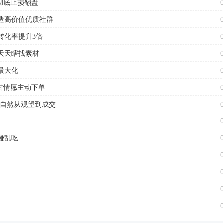
彻底止损翻盘
造高价值优质社群
转化率提升3倍
天天瞎找素材
最大化
甘情愿主动下单
户自然从观望到成交
碰乱吃