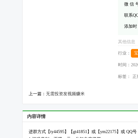
微 信
联系Q
添加时
其他信息
行业：
时间：
202
标签：
正
上一篇：
无需投资发视频赚米
内容详情
进群方式【ty44595】【gt41851】或【ym22175】或 QQ