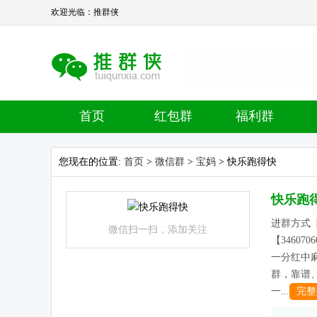
欢迎光临：推群侠
首页
红包群
福利群
您现在的位置:
首页
>
微信群
>
宝妈
> 快乐跑得快
快乐跑
进群方式【t
微信扫一扫，添加关注
【3460
一分红中麻
群，靠谱
一...
完整