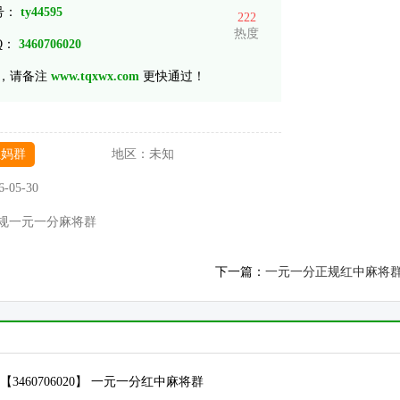
 号：
ty44595
222
热度
Q：
3460706020
，请备注
www.tqxwx.com
更快通过！
宝妈群
地区：
未知
6-05-30
规一元一分麻将群
下一篇：
一元一分正规红中麻将
号 【3460706020】 一元一分红中麻将群