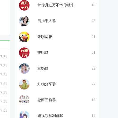
带你月过万不懒你就来
18
日加千人群
23
兼职网赚
21
兼职群
21
07-31
07-31
宝妈群
22
07-31
07-31
好物分享群
22
07-31
微商互粉群
18
07-31
07-31
短视频福利群哦
14