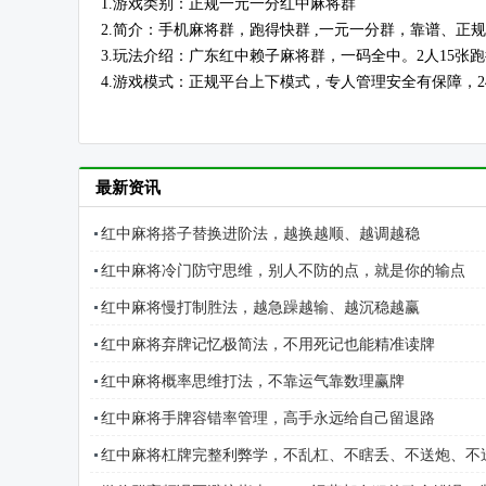
1.游戏类别：正规一元一分红中麻将群
2.简介：手机麻将群，跑得快群 ,一元一分群，靠谱、正
3.玩法介绍：广东红中赖子麻将群，一码全中。2人15张
4.游戏模式：正规平台上下模式，专人管理安全有保障，2
最新资讯
红中麻将搭子替换进阶法，越换越顺、越调越稳
红中麻将冷门防守思维，别人不防的点，就是你的输点
红中麻将慢打制胜法，越急躁越输、越沉稳越赢
红中麻将弃牌记忆极简法，不用死记也能精准读牌
红中麻将概率思维打法，不靠运气靠数理赢牌
红中麻将手牌容错率管理，高手永远给自己留退路
红中麻将杠牌完整利弊学，不乱杠、不瞎丢、不送炮、不