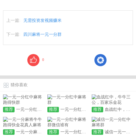
上一篇:
无需投资发视频赚米
下一篇:
四川麻将一元一分群
0
猜你喜欢
推荐
一元一分红中麻将跑得快群
推荐
一元一分红中麻将群
推荐
血战红中，牛牛三公，百家乐金花
推荐
一元一分麻将牛牛跑得快金花真人麻将
推荐
一元一分红中麻将群微信谁有
推荐
诚信一元一分红中麻将群