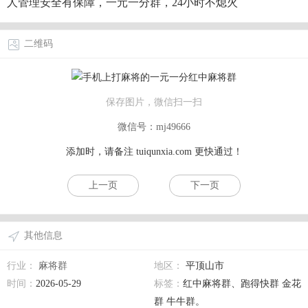
人管理安全有保障，一元一分群，24小时不熄火
二维码
保存图片，微信扫一扫
微信号：mj49666
添加时，请备注
tuiqunxia.com
更快通过！
上一页
下一页
其他信息
行业：
麻将群
地区：
平顶山市
时间：
2026-05-29
标签：
红中麻将群、跑得快群 金花
群 牛牛群。