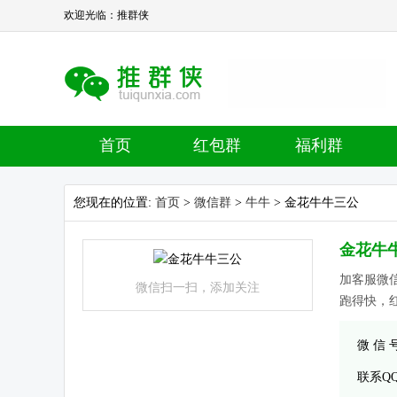
欢迎光临：推群侠
首页
红包群
福利群
您现在的位置:
首页
>
微信群
>
牛牛
> 金花牛牛三公
金花牛
加客服微信
微信扫一扫，添加关注
跑得快，红
微 信
联系Q