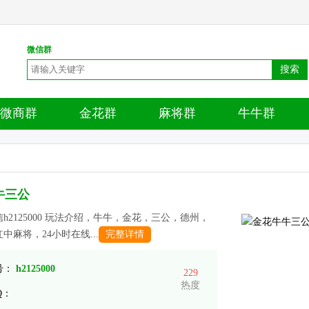
微信群
搜索
微商群
金花群
麻将群
牛牛群
牛三公
h2125000 玩法介绍，牛牛，金花，三公，德州，
中麻将，24小时在线...
完整详情
 号：
h2125000
229
热度
Q：