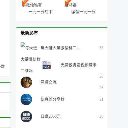
一元一分红中
诚信一元一分
最新发布
每天进大量微信群二维码
33
无需投资发视频赚米
快群
20
网赚交流
26
信息差分享群
21
日赚2000元
20