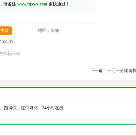
，请备注
www.tqxwx.com
更快通过！
牛牛群
地区：
未知
6-06-02
牛金花三公
下一篇：
一元一分跑得
德州，跑得快，红中麻将，24小时在线