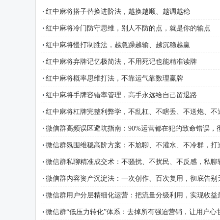
红中麻将搭子替换进阶法，越换越顺、越调越稳
红中麻将冷门防守思维，别人不防的点，就是你的输点
红中麻将慢打制胜法，越急躁越输、越沉稳越赢
红中麻将弃牌记忆极简法，不用死记也能精准读牌
红中麻将概率思维打法，不靠运气靠数理赢牌
红中麻将手牌容错率管理，高手永远给自己留退路
红中麻将杠牌完整利弊学，不乱杠、不瞎丢、不送炮、不
微信群高频误区避坑指南：90%运营都在犯的致命错误，
微信群氛围维稳高阶方案：不尬聊、不灌水、不冷群，打
微信群私聊精准成交术：不骚扰、不扰民、不反感，私聊
微信群内容资产沉淀法：一次创作、百次复用，彻底告别
微信群用户分层精细化运营：把流量分级利用，实现收益
微信群“低压力转化”体系：去掉所有强迫营销，让用户心