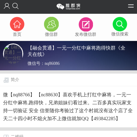
微信搜索
首页
微信群
发布微信群
【融会贯通】一元一分红中麻将跑得快群《全
天在线》
微信号：
nq86086
简介
微【nq88766】 【nc88630】喜欢手机上打红中麻将，一元一
分红中麻将,跑得快，兄弟姐妹们看过来。二百多真实玩家支
持一切验证 安全 信誉随你考验过了这个村就没有这个店了全
天二十四小时不熄火加不上微信就加QQ【493842285】
二维码