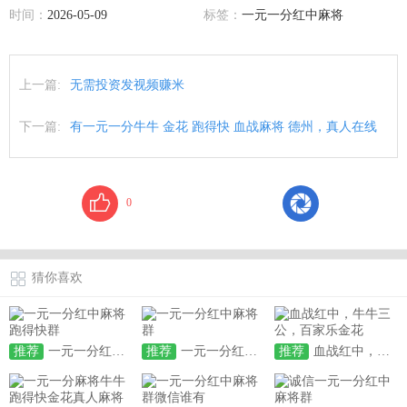
时间：
2026-05-09
标签：
一元一分红中麻将
上一篇:
无需投资发视频赚米
下一篇:
有一元一分牛牛 金花 跑得快 血战麻将 德州，真人在线
0
猜你喜欢
推荐
一元一分红中麻将跑得快群
推荐
一元一分红中麻将群
推荐
血战红中，牛牛三公，百家乐金花