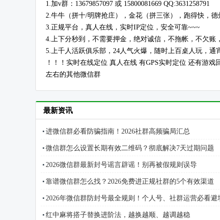
1.加v群：13679857097 或 15800081669 QQ:3631258791
2.牛牛（拼十/明牌抢庄），金花（拼三张），跑得快，德
3.正规平台，真人在线，实时IP定位，安全可靠~~~
4.上下分秒到，不需要押金，绝对诚信，不拖帐，不欠账
5.上千人活跃俱乐部，24人气火爆，随时上百桌人玩，通
！！！实时在线定位 真人在线 有GPS实时定位 还有游戏回
左右的其他微信群
最新资讯
进微信群必看防骗指南！2026社群高频骗局汇总
微信群怎么设置长期有效二维码？彻底解决7天过期问题
2026微信群最新封号谣言辟谣！别再被假规则误导
靠谱微信群怎么找？2026免费进正规社群的5个有效渠道
2026年微信群防封号最全规则！个人号、社群运营必看避
红中麻将搭子替换进阶法，越换越顺、越调越稳