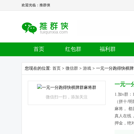
欢迎光临：推群侠
首页
红包群
福利群
您现在的位置:
首页
>
微信群
>
游戏
> 一元一分跑得快棋
一元一
1.加v群：13
微信扫一扫，添加关注
（拼十/
麻将， 都
真人在线，
押金，绝对