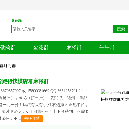
微信群
搜索
微商群
金花群
麻将群
牛牛群
牌群麻将群
分跑得快棋牌群麻将群
679857097 或 15800081669 QQ:3631258791 2.牛牛
明牌抢庄），金花（拼三张），跑得快，德州，血战
是一元一分！玩法有大有小,任君选择 3.正规平台，
实时IP定位，安全可靠~~~ 4.上下分秒到，不需要
诚信，不...
完整详情