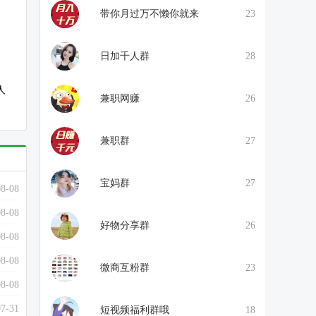
带你月过万不懒你就来
23
日加千人群
28
人
兼职网赚
26
兼职群
27
宝妈群
27
08-08
08-08
好物分享群
26
08-08
08-08
微商互粉群
23
08-08
07-31
短视频福利群哦
18