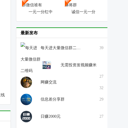
一元一分红中
诚信一元一分
最新发布
每天进大量微信群二维码
39
无需投资发视频赚米
27
网赚交流
32
在线
信息差分享群
29
日赚2000元
27