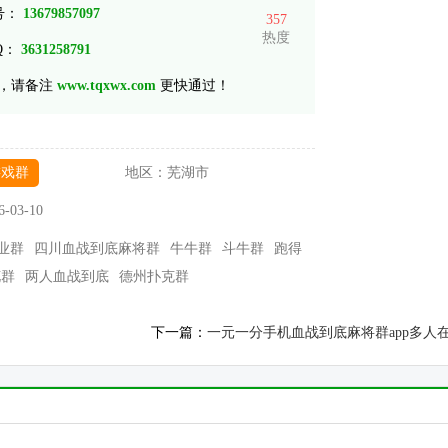
 号：
13679857097
357
热度
Q：
3631258791
，请备注
www.tqxwx.com
更快通过！
游戏群
地区：
芜湖市
6-03-10
业群
四川血战到底麻将群
牛牛群
斗牛群
跑得
花群
两人血战到底
德州扑克群
下一篇：
一元一分手机血战到底麻将群app多人