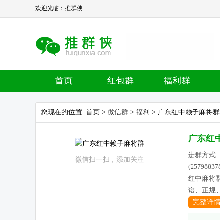
欢迎光临：推群侠
首页
红包群
福利群
您现在的位置:
首页
>
微信群
>
福利
> 广东红中赖子麻将群
广东红
进群方式【k
微信扫一扫，添加关注
(25798
红中麻将群
谱、正规、
完整详