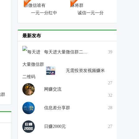
一元一分红中
诚信一元一分
最新发布
每天进大量微信群二维码
39
无需投资发视频赚米
27
网赚交流
信群
32
信息差分享群
28
日赚2000元
27