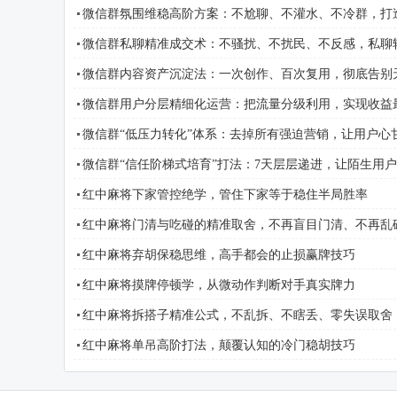
微信群氛围维稳高阶方案：不尬聊、不灌水、不冷群，打
微信群私聊精准成交术：不骚扰、不扰民、不反感，私聊
微信群内容资产沉淀法：一次创作、百次复用，彻底告别
微信群用户分层精细化运营：把流量分级利用，实现收益
微信群“低压力转化”体系：去掉所有强迫营销，让用户心
微信群“信任阶梯式培育”打法：7天层层递进，让陌生用
红中麻将下家管控绝学，管住下家等于稳住半局胜率
红中麻将门清与吃碰的精准取舍，不再盲目门清、不再乱
红中麻将弃胡保稳思维，高手都会的止损赢牌技巧
红中麻将摸牌停顿学，从微动作判断对手真实牌力
红中麻将拆搭子精准公式，不乱拆、不瞎丢、零失误取舍
红中麻将单吊高阶打法，颠覆认知的冷门稳胡技巧