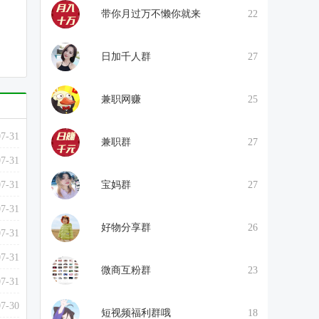
带你月过万不懒你就来
22
日加千人群
27
兼职网赚
25
07-31
兼职群
27
07-31
07-31
宝妈群
27
07-31
好物分享群
26
07-31
07-31
微商互粉群
23
07-31
07-30
短视频福利群哦
18