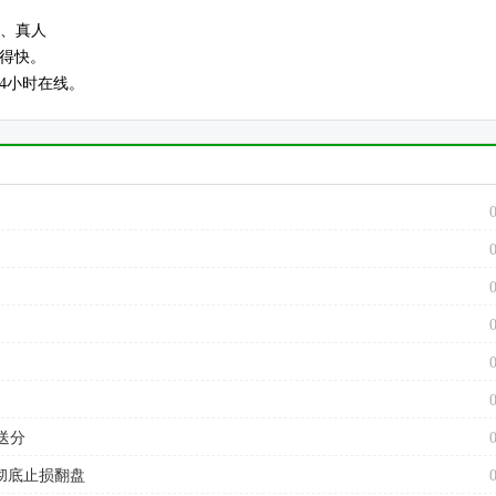
规、真人
跑得快。
4小时在线。
送分
彻底止损翻盘