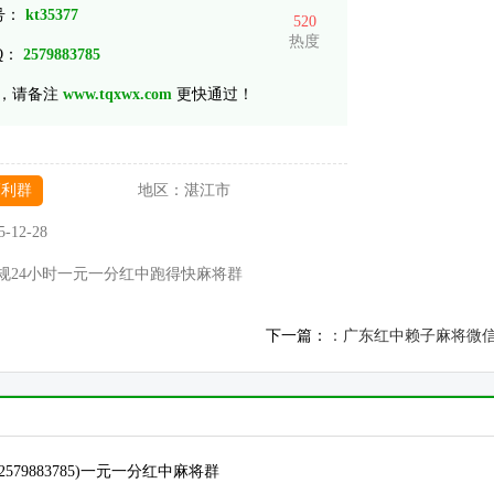
 号：
kt35377
520
热度
Q：
2579883785
，请备注
www.tqxwx.com
更快通过！
福利群
地区：
湛江市
5-12-28
规24小时一元一分红中跑得快麻将群
下一篇：
：广东红中赖子麻将微
 (2579883785)一元一分红中麻将群