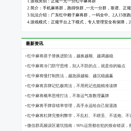
1.游戏类别：正规一元一分红中麻将群
2.简介：手机麻将群，跑得快群 ,一元一分群，靠谱、正
3.玩法介绍：广东红中赖子麻将群，一码全中。2人15张
4.游戏模式：正规平台上下模式，专人管理安全有保障，2
最新资讯
红中麻将搭子替换进阶法，越换越顺、越调越稳
红中麻将冷门防守思维，别人不防的点，就是你的输点
红中麻将慢打制胜法，越急躁越输、越沉稳越赢
红中麻将弃牌记忆极简法，不用死记也能精准读牌
红中麻将概率思维打法，不靠运气靠数理赢牌
红中麻将手牌容错率管理，高手永远给自己留退路
红中麻将杠牌完整利弊学，不乱杠、不瞎丢、不送炮、不
微信群高频误区避坑指南：90%运营都在犯的致命错误，