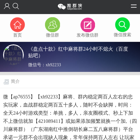
微信搜索
首页
微信群
发布微信群
《盘点十款》红中麻将群24小时不熄火（百度
贴吧）
微信号：
xh92233
简介
微【ap76555】【xh92233】麻将、群内稳定两百人左右的忠
实玩家，血战群稳定两百五十多人，随时不会缺脚，时间：
全天24小时游戏类型：单挑，多人，亲友圈模式、秒上下加
不上微信就加【421089411】或如果添加频繁就换一个加,（四
川麻将群）（广东湖南红中推倒胡长麻二五八麻将群）平台
承诺一元群不会出现缺人现象，常年保持两百人左右 让玩家