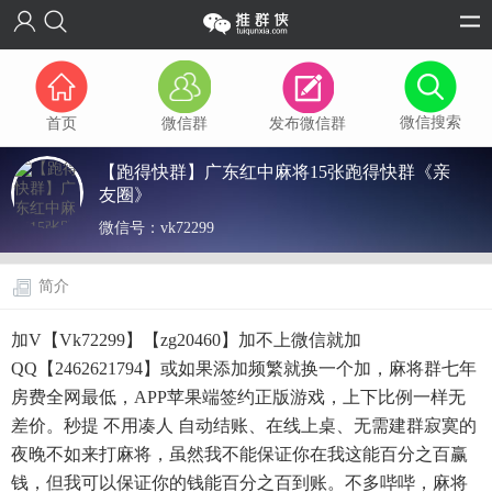
微信搜索
首页
微信群
发布微信群
【跑得快群】广东红中麻将15张跑得快群《亲
友圈》
微信号：
vk72299
简介
加V【Vk72299】【zg20460】加不上微信就加
QQ【2462621794】或如果添加频繁就换一个加，麻将群七年
房费全网最低，APP苹果端签约正版游戏，上下比例一样无
差价。秒提 不用凑人 自动结账、在线上桌、无需建群寂寞的
夜晚不如来打麻将，虽然我不能保证你在我这能百分之百赢
钱，但我可以保证你的钱能百分之百到账。不多哔哔，麻将