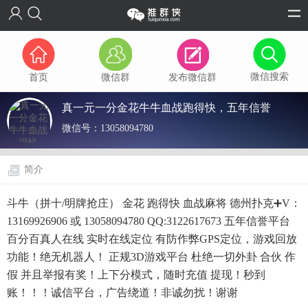
微信搜索
首页
微信群
发布微信群
真一元一分金花牛牛血战跑得快，五年信誉
微信号：
13058094780
简介
斗牛（拼十/明牌抢庄） 金花 跑得快 血战麻将 德州扑克➕V：
13169926906 或 13058094780 QQ:3122617673 五年信誉平台
百分百真人在线 实时在线定位 有防作弊GPS定位，游戏回放
功能！绝无机器人！ 正规3D游戏平台 杜绝一切外卦 合伙 作
假 并且举报有奖！上下分模式，随时充值 提现！秒到
账！！！诚信平台，广告绕道！非诚勿扰！谢谢