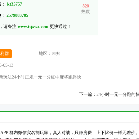
 号：
kt35757
820
热度
Q：
2579883785
，请备注
www.tqxwx.com
更快通过！
福利群
地区：
未知
5-05-13
新玩法24小时正规一元一分红中麻将跑得快
下一篇：
24小时一元一分跑的
os签约正规APP 群内微信实名制玩家，真人对战，只赚房费，上下比例一样无差价