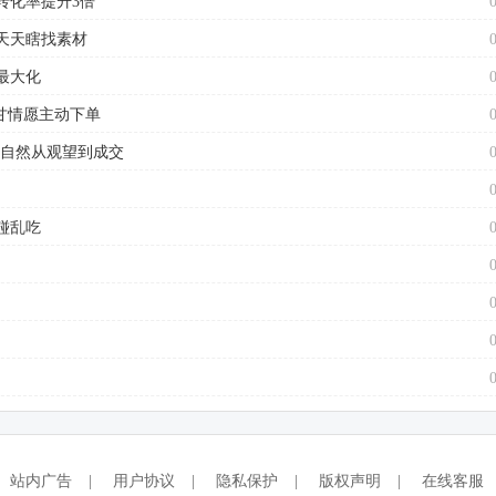
转化率提升3倍
天天瞎找素材
最大化
甘情愿主动下单
户自然从观望到成交
碰乱吃
站内广告
|
用户协议
|
隐私保护
|
版权声明
|
在线客服