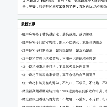
提 不用凑人 自动结账、在线上桌、无需建群专人随时
快，等等，想进群的朋友加微信了解，喜欢再玩 绝不勉强！加
最新资讯
红中麻将搭子替换进阶法，越换越顺、越调越稳
红中麻将冷门防守思维，别人不防的点，就是你的输点
红中麻将慢打制胜法，越急躁越输、越沉稳越赢
红中麻将弃牌记忆极简法，不用死记也能精准读牌
红中麻将概率思维打法，不靠运气靠数理赢牌
红中麻将手牌容错率管理，高手永远给自己留退路
红中麻将杠牌完整利弊学，不乱杠、不瞎丢、不送炮、不
微信群高频误区避坑指南：90%运营都在犯的致命错误，
微信群氛围维稳高阶方案：不尬聊、不灌水、不冷群，打