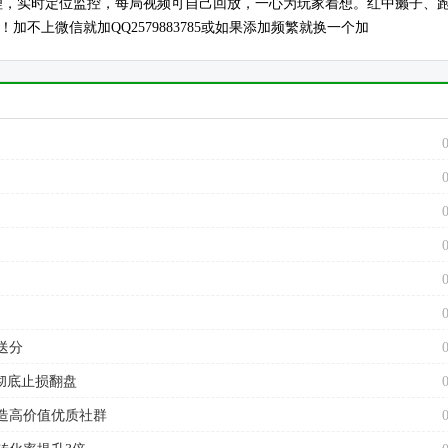
管理，实时定位监控，每局视频可自己回放，一心为玩家着想。红中癞子、
不上微信就加QQ2579883785或如果添加频繁就换一个加
送分
彻底止损翻盘
造高价值优质社群