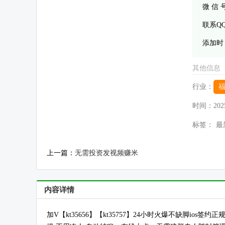
微 信
联系Q
添加时
其他信息
行业：
时间：
202
标签：
最
上一篇：
无需投资发视频赚米
内容详情
加V【kt35656】【kt35757】24小时火爆不缺脚i