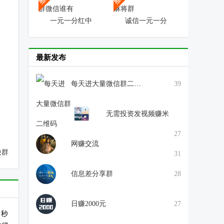
一元一分红中
诚信一元一分
最新发布
每天进大量微信群二维码
39
无需投资发视频赚米
27
网赚交流
快群
31
信息差分享群
28
日赚2000元
27
。秒