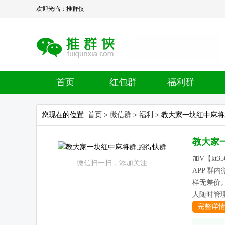
欢迎光临：推群侠
首页
红包群
福利群
您现在的位置:
首页
>
微信群
>
福利
> 教大家一块红中麻将
教大家
加V【kt3
微信扫一扫，添加关注
APP 
样无差价
人随时管理
完整详