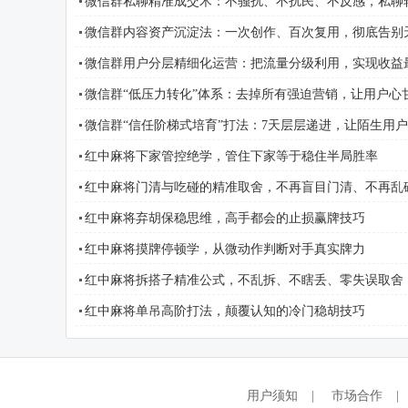
微信群私聊精准成交术：不骚扰、不扰民、不反感，私聊
微信群内容资产沉淀法：一次创作、百次复用，彻底告别
微信群用户分层精细化运营：把流量分级利用，实现收益
微信群“低压力转化”体系：去掉所有强迫营销，让用户心
微信群“信任阶梯式培育”打法：7天层层递进，让陌生用
红中麻将下家管控绝学，管住下家等于稳住半局胜率
红中麻将门清与吃碰的精准取舍，不再盲目门清、不再乱
红中麻将弃胡保稳思维，高手都会的止损赢牌技巧
红中麻将摸牌停顿学，从微动作判断对手真实牌力
红中麻将拆搭子精准公式，不乱拆、不瞎丢、零失误取舍
红中麻将单吊高阶打法，颠覆认知的冷门稳胡技巧
用户须知
|
市场合作
|