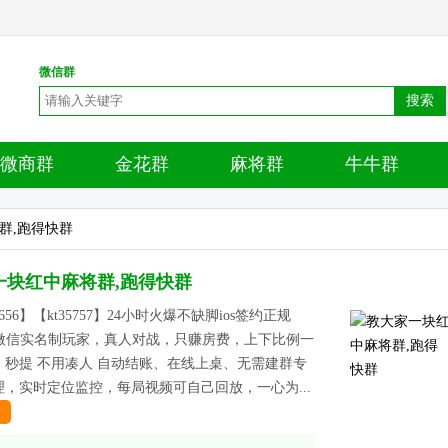
微信群
搜索
微商群
金花群
麻将群
牛牛群
群,跑得快群
一块红中麻将群,跑得快群
5656】【kt35757】24小时火爆不缺脚ios签约正规
群内微信实名制玩家，真人对战，只赚房费，上下比例一
。秒提 不用凑人 自动结账、在线上桌、无需建群专
，实时定位监控，每局视频可自己回放，一心为...
情