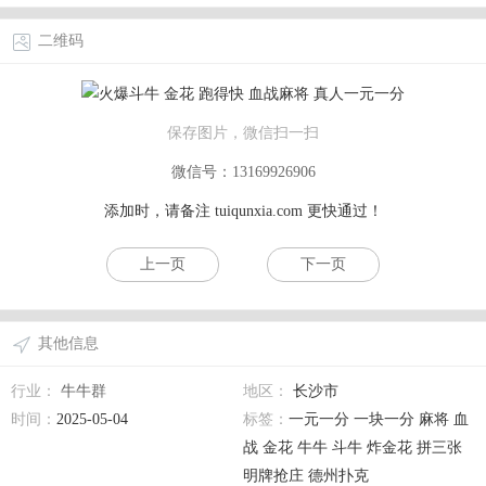
二维码
保存图片，微信扫一扫
微信号：13169926906
添加时，请备注
tuiqunxia.com
更快通过！
上一页
下一页
其他信息
行业：
牛牛群
地区：
长沙市
时间：
2025-05-04
标签：
一元一分 一块一分 麻将 血
战 金花 牛牛 斗牛 炸金花 拼三张
明牌抢庄 德州扑克