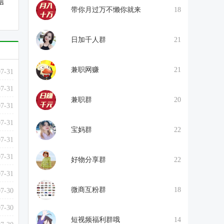
信
带你月过万不懒你就来
18
日加千人群
21
兼职网赚
21
07-31
07-31
兼职群
20
07-31
07-31
宝妈群
22
07-31
07-31
好物分享群
22
07-31
微商互粉群
18
07-30
07-30
短视频福利群哦
14