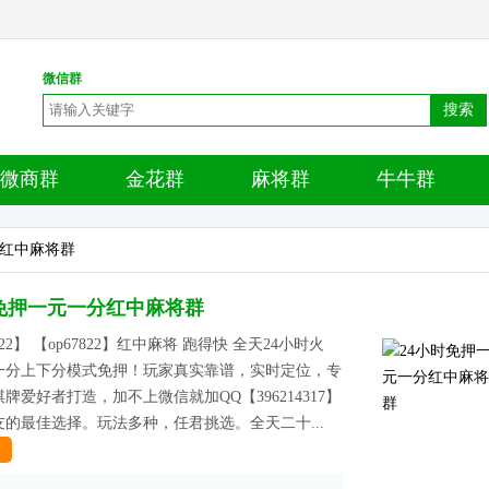
微信群
搜索
微商群
金花群
麻将群
牛牛群
分红中麻将群
时免押一元一分红中麻将群
822】 【op67822】红中麻将 跑得快 全天24小时火
一分上下分模式免押！玩家真实靠谱，实时定位，专
牌爱好者打造，加不上微信就加QQ【396214317】
的最佳选择。玩法多种，任君挑选。全天二十...
情