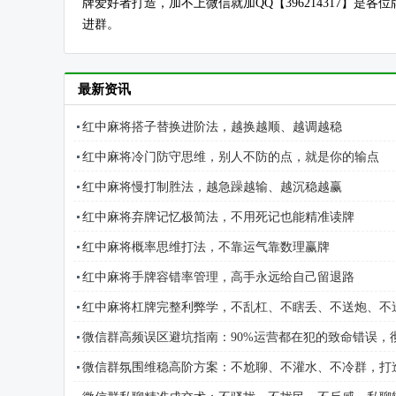
牌爱好者打造，加不上微信就加QQ【396214317】
进群。
最新资讯
红中麻将搭子替换进阶法，越换越顺、越调越稳
红中麻将冷门防守思维，别人不防的点，就是你的输点
红中麻将慢打制胜法，越急躁越输、越沉稳越赢
红中麻将弃牌记忆极简法，不用死记也能精准读牌
红中麻将概率思维打法，不靠运气靠数理赢牌
红中麻将手牌容错率管理，高手永远给自己留退路
红中麻将杠牌完整利弊学，不乱杠、不瞎丢、不送炮、不
微信群高频误区避坑指南：90%运营都在犯的致命错误，
微信群氛围维稳高阶方案：不尬聊、不灌水、不冷群，打