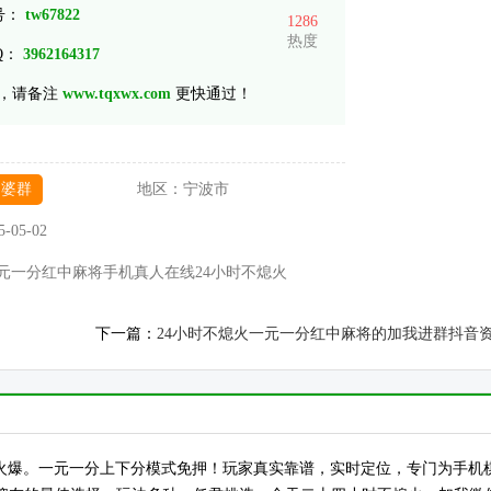
 号：
tw67822
1286
热度
Q：
3962164317
，请备注
www.tqxwx.com
更快通过！
富婆群
地区：
宁波市
5-05-02
元一分红中麻将手机真人在线24小时不熄火
下一篇：
24小时不熄火一元一分红中麻将的加我进群抖音
全天24小时火爆。一元一分上下分模式免押！玩家真实靠谱，实时定位，专门为手机