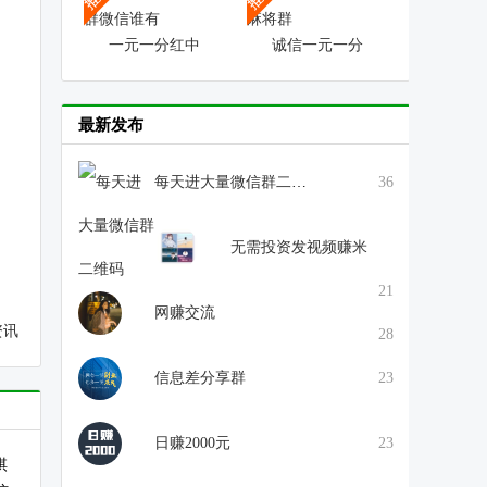
一元一分红中
诚信一元一分
最新发布
每天进大量微信群二维码
36
无需投资发视频赚米
21
网赚交流
资讯
28
信息差分享群
23
日赚2000元
23
棋