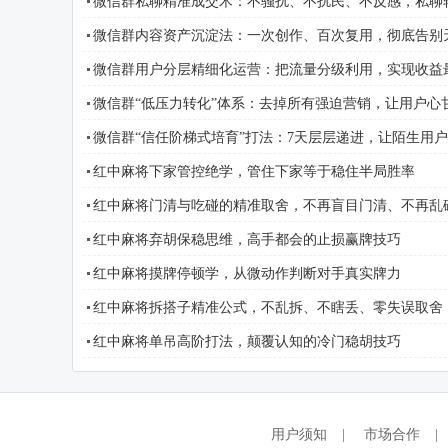
微信群私聊精准成交术：不骚扰、不扰民、不反感，私聊
微信群内容资产沉淀法：一次创作、百次复用，彻底告别
微信群用户分层精细化运营：把流量分级利用，实现收益
微信群“低压力转化”体系：去掉所有强迫营销，让用户心
微信群“信任阶梯式培育”打法：7天层层递进，让陌生用
红中麻将下家管控绝学，管住下家等于稳住半局胜率
红中麻将门清与吃碰的精准取舍，不再盲目门清、不再乱
红中麻将弃胡保稳思维，高手都会的止损赢牌技巧
红中麻将摸牌停顿学，从微动作判断对手真实牌力
红中麻将拆搭子精准公式，不乱拆、不瞎丢、零失误取舍
红中麻将单吊高阶打法，颠覆认知的冷门稳胡技巧
用户须知
|
市场合作
|