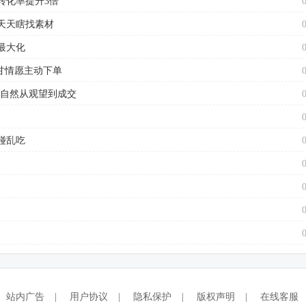
转化率提升3倍
天天瞎找素材
最大化
甘情愿主动下单
户自然从观望到成交
碰乱吃
站内广告
|
用户协议
|
隐私保护
|
版权声明
|
在线客服