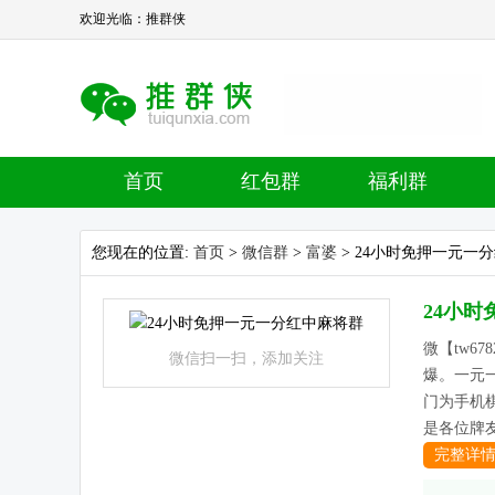
欢迎光临：推群侠
首页
红包群
福利群
您现在的位置:
首页
>
微信群
>
富婆
> 24小时免押一元一
24小
微【tw67
微信扫一扫，添加关注
爆。一元
门为手机棋
是各位牌友
完整详