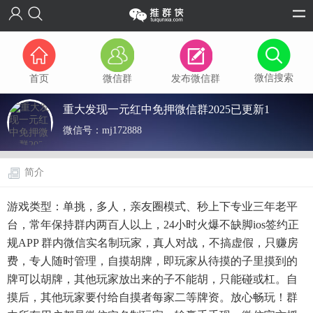
微信搜索
首页
微信群
发布微信群
重大发现一元红中免押微信群2025已更新1
微信号：
mj172888
简介
游戏类型：单挑，多人，亲友圈模式、秒上下专业三年老平
台，常年保持群内两百人以上，24小时火爆不缺脚ios签约正
规APP 群内微信实名制玩家，真人对战，不搞虚假，只赚房
费，专人随时管理，自摸胡牌，即玩家从待摸的子里摸到的
牌可以胡牌，其他玩家放出来的子不能胡，只能碰或杠。自
摸后，其他玩家要付给自摸者每家二等牌资。放心畅玩！群