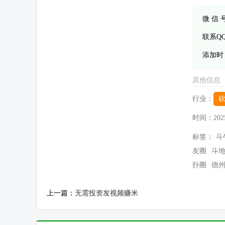
微 信
联系Q
添加时
其他信息
行业：
时间：
202
标签：
斗
友圈
斗
扑圈
德
上一篇：
无需投资发视频赚米