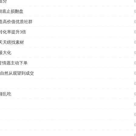
送分
彻底止损翻盘
造高价值优质社群
转化率提升3倍
天天瞎找素材
最大化
甘情愿主动下单
户自然从观望到成交
碰乱吃