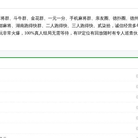
得快群、血战麻将群、斗牛群、金花群、一元一分、手机麻将群、亲友圈、德扑圈、德
都麻将、湖南跑得快群、二人跑得快、三人跑得快、贰柒拾，诚信经营多
非常火爆，100%真人组局无需等待，有IP定位有回放随时有专人巡查伙