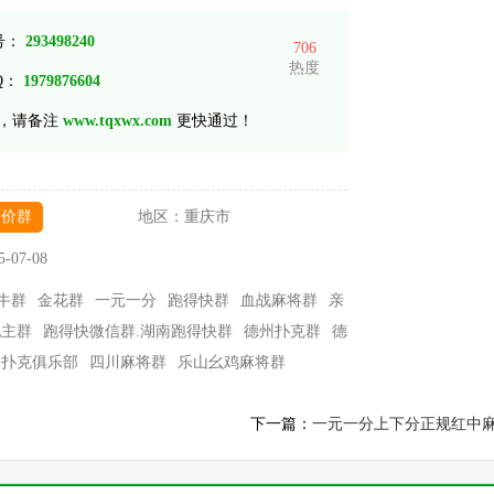
 号：
293498240
706
热度
Q：
1979876604
，请备注
www.tqxwx.com
更快通过！
砍价群
地区：
重庆市
5-07-08
牛群
金花群
一元一分
跑得快群
血战麻将群
亲
地主群
跑得快微信群.湖南跑得快群
德州扑克群
德
州扑克俱乐部
四川麻将群
乐山幺鸡麻将群
下一篇：
一元一分上下分正规红中