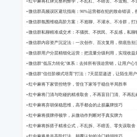
红中麻将杠牌完整利弊学，不乱杠、不瞎丢、不送炮、不
微信群高频误区避坑指南：90%运营都在犯的致命错误，
微信群氛围维稳高阶方案：不尬聊、不灌水、不冷群，打
微信群私聊精准成交术：不骚扰、不扰民、不反感，私聊
微信群内容资产沉淀法：一次创作、百次复用，彻底告别
微信群用户分层精细化运营：把流量分级利用，实现收益
微信群“低压力转化”体系：去掉所有强迫营销，让用户心
微信群“信任阶梯式培育”打法：7天层层递进，让陌生用
红中麻将下家管控绝学，管住下家等于稳住半局胜率
红中麻将门清与吃碰的精准取舍，不再盲目门清、不再乱
红中麻将弃胡保稳思维，高手都会的止损赢牌技巧
红中麻将摸牌停顿学，从微动作判断对手真实牌力
红中麻将拆搭子精准公式，不乱拆、不瞎丢、零失误取舍
红中麻将单吊高阶打法，颠覆认知的冷门稳胡技巧