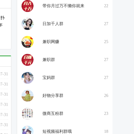
带你月过万不懒你就来
22
州扑
日加千人群
27
年
兼职网赚
25
兼职群
27
07-31
宝妈群
27
07-31
07-31
好物分享群
26
07-31
微商互粉群
23
07-31
07-31
短视频福利群哦
18