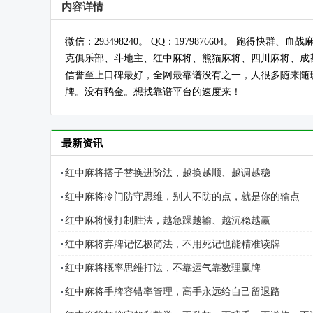
内容详情
微信：293498240。 QQ：1979876604。 跑
克俱乐部、斗地主、红中麻将、熊猫麻将、四川麻将、成
信誉至上口碑最好，全网最靠谱没有之一，人很多随来随玩
牌。没有鸭金。想找靠谱平台的速度来！
最新资讯
红中麻将搭子替换进阶法，越换越顺、越调越稳
红中麻将冷门防守思维，别人不防的点，就是你的输点
红中麻将慢打制胜法，越急躁越输、越沉稳越赢
红中麻将弃牌记忆极简法，不用死记也能精准读牌
红中麻将概率思维打法，不靠运气靠数理赢牌
红中麻将手牌容错率管理，高手永远给自己留退路