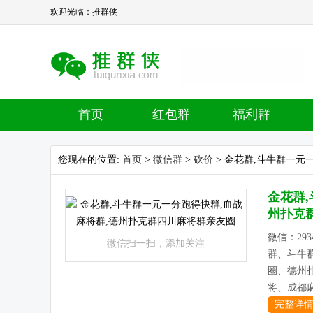
欢迎光临：推群侠
首页
红包群
福利群
您现在的位置:
首页
>
微信群
>
砍价
> 金花群,斗牛群一元
金花群
州扑克
微信：293
微信扫一扫，添加关注
群、斗牛
圈、德州
将、成都麻
完整详