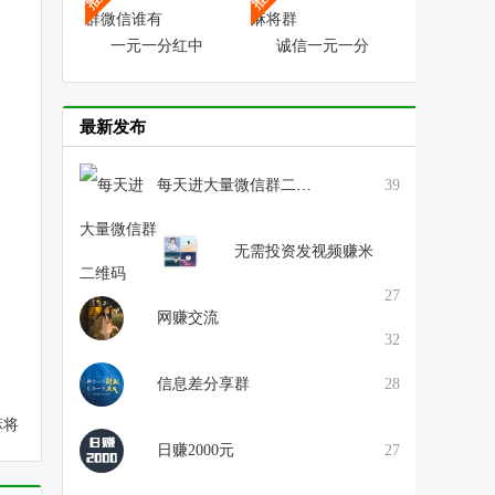
一元一分红中
诚信一元一分
最新发布
每天进大量微信群二维码
39
无需投资发视频赚米
27
网赚交流
32
信息差分享群
28
麻将
日赚2000元
27