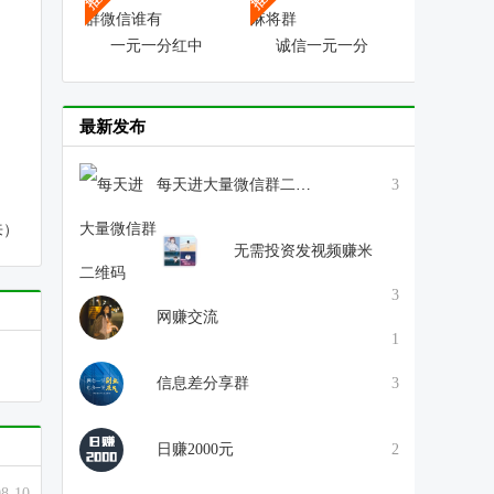
一元一分红中
诚信一元一分
最新发布
每天进大量微信群二维码
3
来）
无需投资发视频赚米
3
网赚交流
1
信息差分享群
3
日赚2000元
2
08-10