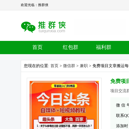
欢迎光临：推群侠
首页
红包群
福利群
您现在的位置:
首页
>
微信群
>
兼职
> 免费项目文章搬运每
免费项
项目交流群
微 信
联系Q
添加时