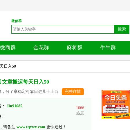
微信群
搜索
微商群
金花群
麻将群
牛牛群
天日入50
目文章搬运每天日入50
，分了享稳定可靠日进几十上百...
完整详情
 号：
Jin91685
1066
热度
Q：
，请备注
www.tqxwx.com
更快通过！