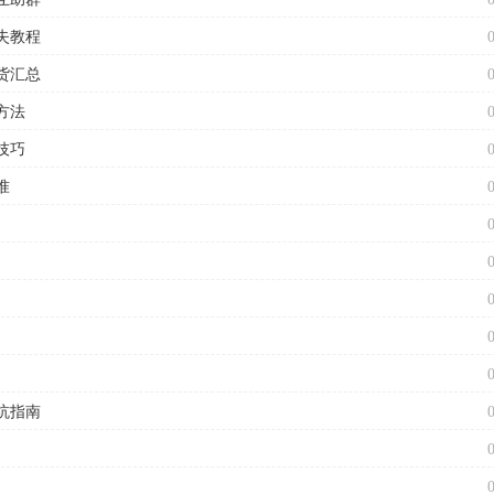
失教程
货汇总
方法
技巧
准
坑指南