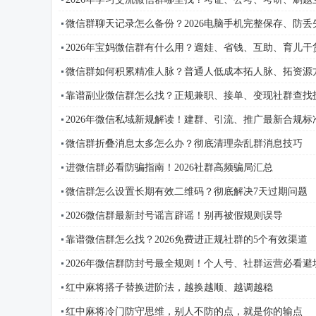
微信群聊天记录怎么备份？2026电脑手机完整保存、防丢
2026年宝妈微信群有什么用？遛娃、省钱、互助、育儿干
微信群如何积累精准人脉？普通人低成本拓人脉、拓资源
靠谱副业微信群怎么找？正规兼职、接单、变现社群查找
2026年微信私域新规解读！建群、引流、推广最新合规标
微信群折叠消息太多怎么办？彻底清理杂乱群消息技巧
进微信群必看防骗指南！2026社群高频骗局汇总
微信群怎么设置长期有效二维码？彻底解决7天过期问题
2026微信群最新封号谣言辟谣！别再被假规则误导
靠谱微信群怎么找？2026免费进正规社群的5个有效渠道
2026年微信群防封号最全规则！个人号、社群运营必看避
红中麻将搭子替换进阶法，越换越顺、越调越稳
红中麻将冷门防守思维，别人不防的点，就是你的输点