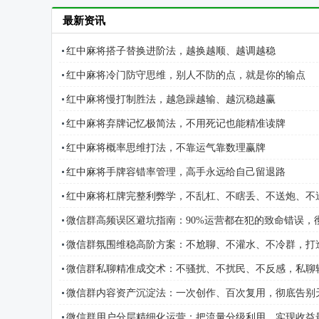
最新资讯
红中麻将搭子替换进阶法，越换越顺、越调越稳
红中麻将冷门防守思维，别人不防的点，就是你的输点
红中麻将慢打制胜法，越急躁越输、越沉稳越赢
红中麻将弃牌记忆极简法，不用死记也能精准读牌
红中麻将概率思维打法，不靠运气靠数理赢牌
红中麻将手牌容错率管理，高手永远给自己留退路
红中麻将杠牌完整利弊学，不乱杠、不瞎丢、不送炮、不
微信群高频误区避坑指南：90%运营都在犯的致命错误，
微信群氛围维稳高阶方案：不尬聊、不灌水、不冷群，打
微信群私聊精准成交术：不骚扰、不扰民、不反感，私聊
微信群内容资产沉淀法：一次创作、百次复用，彻底告别
微信群用户分层精细化运营：把流量分级利用，实现收益