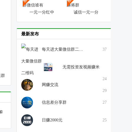
一元一分红中
诚信一元一分
最新发布
每天进大量微信群二维码
37
无需投资发视频赚米
老群
24
网赚交流
29
信息差分享群
27
加
日赚2000元
25