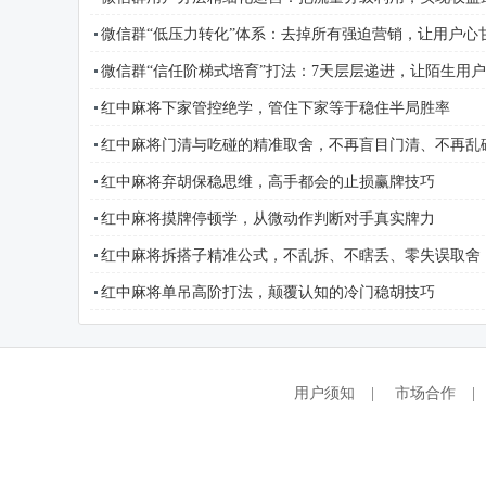
微信群“低压力转化”体系：去掉所有强迫营销，让用户心
微信群“信任阶梯式培育”打法：7天层层递进，让陌生用
红中麻将下家管控绝学，管住下家等于稳住半局胜率
红中麻将门清与吃碰的精准取舍，不再盲目门清、不再乱
红中麻将弃胡保稳思维，高手都会的止损赢牌技巧
红中麻将摸牌停顿学，从微动作判断对手真实牌力
红中麻将拆搭子精准公式，不乱拆、不瞎丢、零失误取舍
红中麻将单吊高阶打法，颠覆认知的冷门稳胡技巧
用户须知
|
市场合作
|