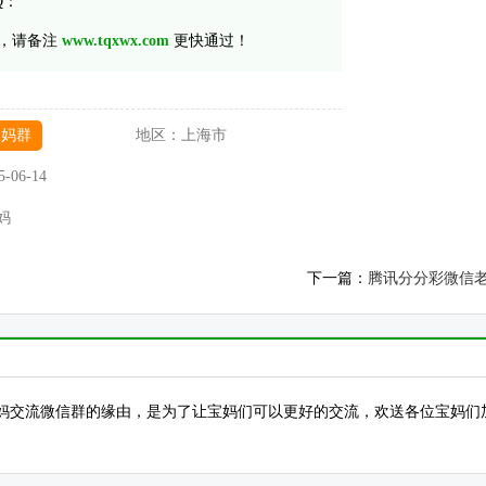
Q：
，请备注
www.tqxwx.com
更快通过！
宝妈群
地区：
上海市
5-06-14
妈
下一篇：
腾讯分分彩微信
妈交流微信群的缘由，是为了让宝妈们可以更好的交流，欢送各位宝妈们