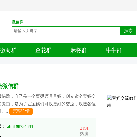
微信群
搜索
微商群
金花群
麻将群
牛牛群
流微信群
微信群，自己是一个育婴师月月妈，创立这个宝妈交
的缘由，是为了让宝妈们可以更好的交流，欢送各位
...
完整详情
 号：
ah3198734344
2191
热度